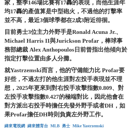
家，整季146場比賽有17轟的表現，而他生涯年
均17轟的產值算是中型砲火，不過他的打擊率
並不高，最近3個球季都在2成3附近徘徊。
目前勇士3位主力外野手是Ronald Acuna Jr.、
Michael Harris II與Jurickson Profar，棒球事
務部總裁 Alex Anthopoulos日前曾指出他傾向於
指定打擊位置由多人分攤。
就Yastrzemski而言，他的守備能力比 Profar要
好些，不過左打的他生涯對左投手表現並不理
想，2025年更來到對右投手攻擊指數0.809、對
左投手攻擊指數0.427的極端對比，因此他會在
對方派出右投手時擔任先發外野手或者DH，如
果Profar擔任DH時則負責左外野工作。
緯來電視網
緯來體育台
MLB
勇士
Mike Yastrzemski