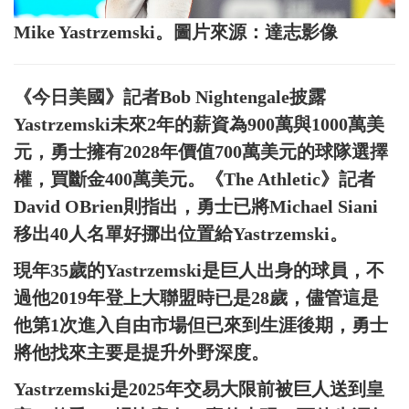
Mike Yastrzemski。圖片來源：達志影像
《今日美國》記者Bob Nightengale披露
Yastrzemski未來2年的薪資為900萬與1000萬美
元，勇士擁有2028年價值700萬美元的球隊選擇
權，買斷金400萬美元。《The Athletic》記者
David OBrien則指出，勇士已將Michael Siani
移出40人名單好挪出位置給Yastrzemski。
現年35歲的Yastrzemski是巨人出身的球員，不
過他2019年登上大聯盟時已是28歲，儘管這是
他第1次進入自由市場但已來到生涯後期，勇士
將他找來主要是提升外野深度。
Yastrzemski是2025年交易大限前被巨人送到皇