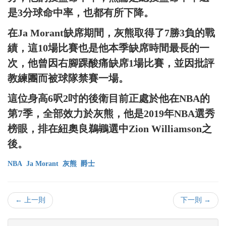
是3分球命中率，也都有所下降。
在Ja Morant缺席期間，灰熊取得了7勝3負的戰
績，這10場比賽也是他本季缺席時間最長的一
次，他曾因右腳踝酸痛缺席1場比賽，並因批評
教練團而被球隊禁賽一場。
這位身高6呎2吋的後衛目前正處於他在NBA的
第7季，全部效力於灰熊，他是2019年NBA選秀
榜眼，排在紐奧良鵜鶘選中Zion Williamson之
後。
NBA
Ja Morant
灰熊
爵士
← 上一則
下一則 →