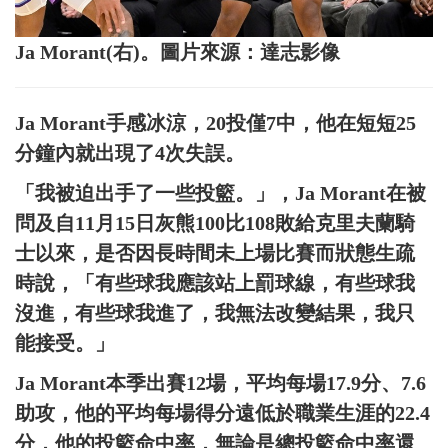
Ja Morant(右)。圖片來源：達志影像
Ja Morant手感冰涼，20投僅7中，他在短短25
分鐘內就出現了4次失誤。
「我被迫出手了一些投籃。」，Ja Morant在被
問及自11月15日灰熊100比108敗給克里夫蘭騎
士以來，是否因長時間未上場比賽而狀態生疏
時說，「有些球我應該站上罰球線，有些球我
沒進，有些球我進了，我無法改變結果，我只
能接受。」
Ja Morant本季出賽12場，平均每場17.9分、7.6
助攻，他的平均每場得分遠低於職業生涯的22.4
分，他的投籃命中率，無論是總投籃命中率還