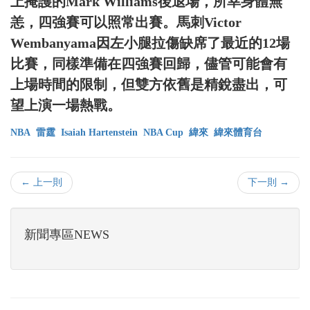
上掩護的Mark Williams後退場，所幸身體無
恙，四強賽可以照常出賽。馬刺Victor
Wembanyama因左小腿拉傷缺席了最近的12場
比賽，同樣準備在四強賽回歸，儘管可能會有
上場時間的限制，但雙方依舊是精銳盡出，可
望上演一場熱戰。
NBA
雷霆
Isaiah Hartenstein
NBA Cup
緯來
緯來體育台
← 上一則
下一則 →
新聞專區NEWS