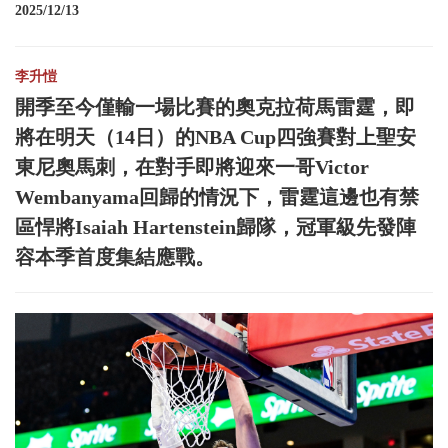
2025/12/13
李升愷
開季至今僅輸一場比賽的奧克拉荷馬雷霆，即
將在明天（14日）的NBA Cup四強賽對上聖安
東尼奧馬刺，在對手即將迎來一哥Victor
Wembanyama回歸的情況下，雷霆這邊也有禁
區悍將Isaiah Hartenstein歸隊，冠軍級先發陣
容本季首度集結應戰。