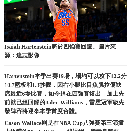
Isaiah Hartenstein將於四強賽回歸。圖片來
源：達志影像
Hartenstein本季出賽19場，場均可以攻下12.2分
10.7籃板和1.3抄截，因右小腿比目魚肌拉傷缺
席最近6場比賽，如今趕在四強賽復出，加上先
前就已經回歸的Jalen Williams，雷霆冠軍級先
發陣容將迎來本季首度合體。
Cason Wallace則是在NBA Cup八強賽第三節撞