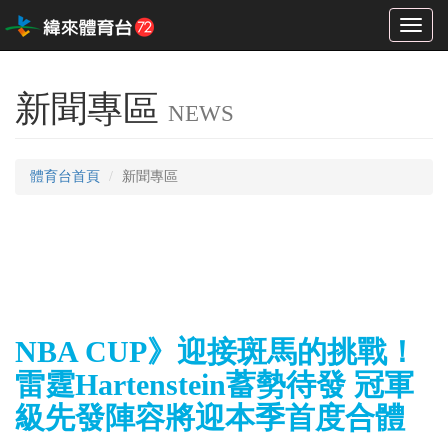
Toggl
naviga
新聞專區
NEWS
體育台首頁
新聞專區
NBA CUP》迎接斑馬的挑戰！
雷霆Hartenstein蓄勢待發 冠軍
級先發陣容將迎本季首度合體