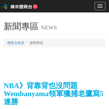
Toggl
naviga
新聞專區
NEWS
體育台首頁
新聞專區
NBA》背靠背也沒問題
Wembanyama領軍獵捕老鷹寫5
連勝