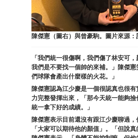
陳傑憲（圖右）與曾豪駒。圖片來源：
「我們統一很傷啊，我們傷了林安可，
我們是不要找一個帥的來補。」陳傑憲
們球隊會產出什麼樣的火花。」
陳傑憲認為江少慶是一個很認真也很有
力完整發揮出來，「那今天統一能夠撿
統一拿下好的成績。」
陳傑憲表示目前還沒有跟江少慶聊過，
「大家可以期待他的顏值」。「但說真