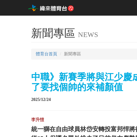
新聞專區
NEWS
體育台首頁
新聞專區
中職》新賽季將與江少慶
了要找個帥的來補顏值
2025/12/24
李升愷
統一獅在自由球員林岱安轉投富邦悍將