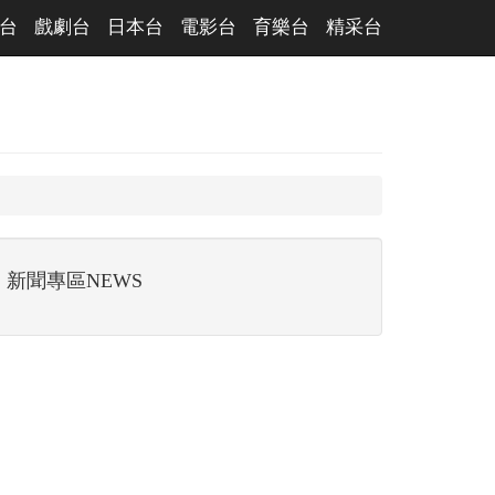
台
戲劇台
日本台
電影台
育樂台
精采台
新聞專區NEWS