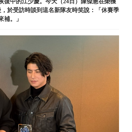
恢復中的江少慶。今天（24日）陳傑憲在榮獲
獎後，於受訪時談到這名新隊友時笑說：「休賽季
來補。」