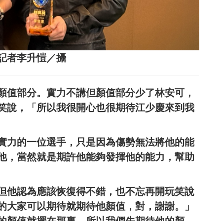
記者李升愷／攝
顏值部分。實力不講但顏值部分少了林安可，
笑說，「所以我很開心也很期待江少慶來到我
實力的一位選手，只是因為傷勢無法將他的能
他，當然就是期許他能夠發揮他的能力，幫助
但他認為應該恢復得不錯，也不忘再開玩笑說
的大家可以期待就期待他顏值，對，謝謝。」