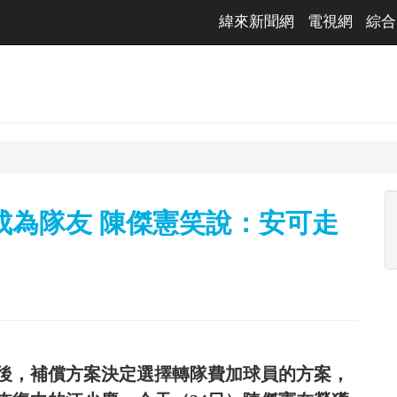
緯來新聞網
電視網
綜合
成為隊友 陳傑憲笑說：安可走
後，補償方案決定選擇轉隊費加球員的方案，