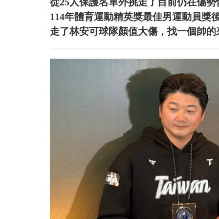
從25人保護名單外挑走了目前仍在傷勢
114年體育運動精英獎最佳男運動員
走了林安可球隊顏值大傷，找一個帥的