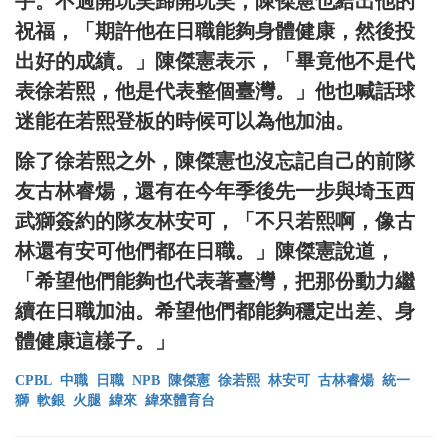
手。不過開玩笑歸開玩笑，陳傑憲也給出他的
祝福，「期許他在日職能夠身體健康，然後投
出好的成績。」陳傑憲表示，「畢竟他不是代
表徐若熙，他是代表整個臺灣。」他也喊話球
迷能在若熙登板的時候可以為他加油。
除了徐若熙之外，陳傑憲也沒忘記自己的前隊
友古林睿煬，還有在今年季後先一步與埼玉西
武獅簽約的隊友林安可，「不只若熙啊，像古
林還有安可他們都在日職。」陳傑憲說道，
「希望他們能夠也代表著臺灣，把那份動力繼
續在日職加油。希望他們都能夠穩定出差、身
體健康這樣子。」
CPBL
中職
日職
NPB
陳傑憲
徐若熙
林安可
古林睿煬
統一
獅
軟銀
火腿
緯來
緯來體育台