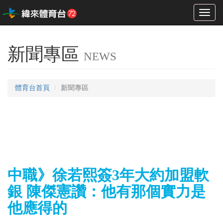
Toggl
naviga
新聞專區
NEWS
體育台首頁
新聞專區
中職》徐若熙簽3年大約加盟軟
銀 陳傑憲讚：他有那個實力是
他應得的