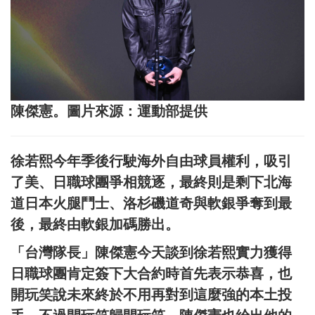
陳傑憲。圖片來源：運動部提供
徐若熙今年季後行駛海外自由球員權利，吸引
了美、日職球團爭相競逐，最終則是剩下北海
道日本火腿鬥士、洛杉磯道奇與軟銀爭奪到最
後，最終由軟銀加碼勝出。
「台灣隊長」陳傑憲今天談到徐若熙實力獲得
日職球團肯定簽下大合約時首先表示恭喜，也
開玩笑說未來終於不用再對到這麼強的本土投