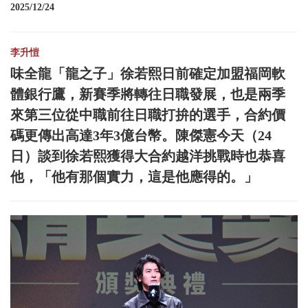
2025/12/24
李升愷
味全龍「龍之子」徐若熙日前確定加盟福岡軟
體銀行鷹，新賽季將轉往日職發展，也是兩季
來第三位從中職前往日職打拚的選手，合約價
碼更傳出高達3年3億台幣。陳傑憲今天（24
日）談到徐若熙獲得大合約越洋挑戰時也恭喜
他，「他有那個實力，這是他應得的。」