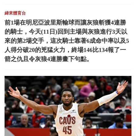
緯來體育台
前1場在明尼亞波里斯輸球而讓灰狼斬獲4連勝
的騎士，今天(11日)回到主場與灰狼進行3天以
來的第2場交手，這次騎士靠著6成命中率以及5
人得分破20的兇猛火力，終場146比134報了一
箭之仇且令灰狼4連勝畫下句點。