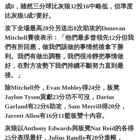
成8，雖然三分球比灰狼32投16中略低，但準度
比灰狼5成7要好。
攻下全場最高28分另送出8次助攻的Donovan
Mitchell賽後表示：「他們最多曾領先12分但我
們有所回應，做我們該做的事情然後拿下勝
利。我們有做出調整，我們很冷靜把事情做
好，在對方攻勢下我們持續不斷努力直到最
後。」
除Mitchell外，Evan Mobley得24分，板凳
Jaylon Tyson貢獻23分功不可沒，Darius
Garland有22分6助攻，Sam Merrill得20分，
Jarrett Allen有16分11籃板雙十內容。
灰狼以Anthony Edwards與板凳Naz Reid的各得
25分表現最好，Julius Randle有20分進帳，