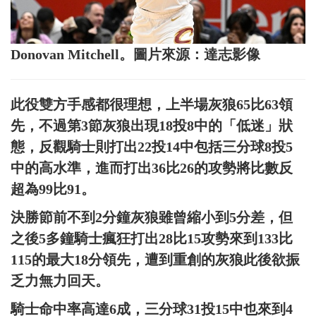
Donovan Mitchell。圖片來源：達志影像
此役雙方手感都很理想，上半場灰狼65比63領
先，不過第3節灰狼出現18投8中的「低迷」狀
態，反觀騎士則打出22投14中包括三分球8投5
中的高水準，進而打出36比26的攻勢將比數反
超為99比91。
決勝節前不到2分鐘灰狼雖曾縮小到5分差，但
之後5多鐘騎士瘋狂打出28比15攻勢來到133比
115的最大18分領先，遭到重創的灰狼此後欲振
乏力無力回天。
騎士命中率高達6成，三分球31投15中也來到4