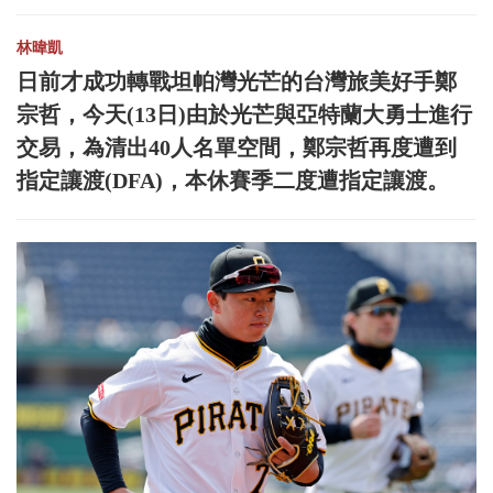
林暐凱
日前才成功轉戰坦帕灣光芒的台灣旅美好手鄭
宗哲，今天(13日)由於光芒與亞特蘭大勇士進行
交易，為清出40人名單空間，鄭宗哲再度遭到
指定讓渡(DFA)，本休賽季二度遭指定讓渡。