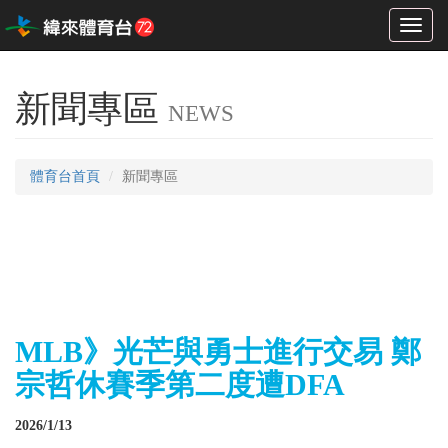
Toggl
naviga
新聞專區
NEWS
體育台首頁
新聞專區
MLB》光芒與勇士進行交易 鄭
宗哲休賽季第二度遭DFA
2026/1/13