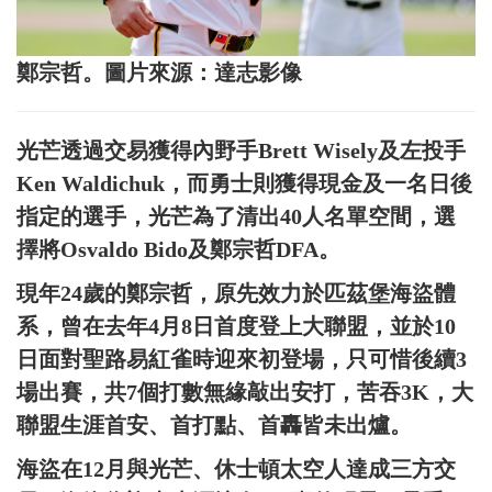
鄭宗哲。圖片來源：達志影像
光芒透過交易獲得內野手Brett Wisely及左投手
Ken Waldichuk，而勇士則獲得現金及一名日後
指定的選手，光芒為了清出40人名單空間，選
擇將Osvaldo Bido及鄭宗哲DFA。
現年24歲的鄭宗哲，原先效力於匹茲堡海盜體
系，曾在去年4月8日首度登上大聯盟，並於10
日面對聖路易紅雀時迎來初登場，只可惜後續3
場出賽，共7個打數無緣敲出安打，苦吞3K，大
聯盟生涯首安、首打點、首轟皆未出爐。
海盜在12月與光芒、休士頓太空人達成三方交