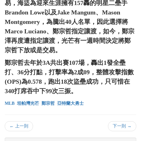
易，海盜為迎來生涯擁有157轟的明星二壘手
Brandon Lowe以及Jake Mangum、Mason
Montgomery，為騰出40人名單，因此選擇將
Marco Luciano、鄭宗哲指定讓渡，如今，鄭宗
澤再度遭指定讓渡，光芒有一週時間決定將鄭
宗哲下放或是交易。
鄭宗哲去年於3A共出賽107場，轟出1發全壘
打、36分打點，打擊率為2成09，整體攻擊指數
(OPS)為0.578，跑出18次盜壘成功，只可惜在
340打席吞中下99次三振。
MLB
坦帕灣光芒
鄭宗哲
亞特蘭大勇士
← 上一則
下一則 →