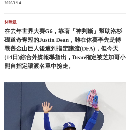
2026/1/14
林暐凱
在去年世界大賽G6，靠著「神判斷」幫助洛杉
磯道奇奪冠的Justin Dean，雖在休賽季先是轉
戰舊金山巨人後遭到指定讓渡(DFA)，但今天
(14日)綜合外媒報導指出，Dean確定被芝加哥小
熊自指定讓渡名單中撿走。