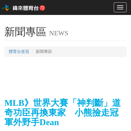
Toggl
naviga
新聞專區
NEWS
體育台首頁
新聞專區
MLB》世界大賽「神判斷」道
奇功臣再換東家 小熊撿走冠
軍外野手Dean