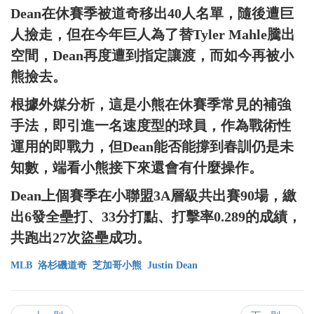
Dean在休賽季被道奇移出40人名單，隨後遭巨
人撿走，但在今年巨人為了替Tyler Mahle騰出
空間，Dean再度遭到指定讓渡，而如今再被小
熊撿去。
根據外媒分析，這是小熊在休賽季常見的補強
手法，即引進一名速度型的球員，作為戰術性
運用的即戰力，但Dean能否能撐到春訓仍是未
知數，端看小熊接下來還會有什麼操作。
Dean上個賽季在小聯盟3A層級共出賽90場，繳
出6發全壘打、33分打點、打擊率0.289的成績，
共跑出27次盜壘成功。
MLB
洛杉磯道奇
芝加哥小熊
Justin Dean