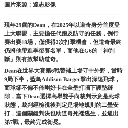
圖片來源：達志影像
現年29歲的Dean，在2025年以道奇身分首度登
上大聯盟，主要擔任代跑及防守的任務，例行
賽出賽18場，僅獲得2次打擊機會，但道奇最終
仍將他帶進季後賽名單，而他在G6的「神判
斷」則有效幫助道奇。
Dean在世界大賽第6戰替補上場守中外野，當時
9局下半，藍鳥Addison Barger擊出深遠飛球，
而球卻不偏不倚剛好卡在全壘打牆下護墊縫
隙，當下Dean選擇高舉雙手向裁判示意是死球
狀態，裁判經檢視後判定是場地規則的二壘安
打，這個關鍵判決也助道奇死裡逃生，並逼出
第7戰，最終完成衛冕。