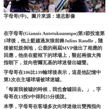
字母哥(中)。圖片來源：達志影像
在字母哥(Giannis Antetokounmpo)第3節投進第
1球後，他上籃越過灰狼前鋒Julius Randle，隨
後被犯規倒地，公鹿的兩屆MVP做出了相應的
回應，他坐在籃框下的球場上，豎起兩個大拇
指朝下，並向密爾瓦基的球迷發出噓聲。
字母哥在106比139輸球後表示，這是他記憶中
第1次在主場球場被球迷噓。
「每當我被噓的時候，我也會噓回去。」，字
母哥在13投9中得到25分後說。
本季，字母哥在客場多次向球迷做出雙拇指向