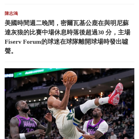
陳志鴻
美國時間週二晚間，密爾瓦基公鹿在與明尼蘇
達灰狼的比賽中場休息時落後超過30 分，主場
Fiserv Forum的球迷在球隊離開球場時發出噓
聲。