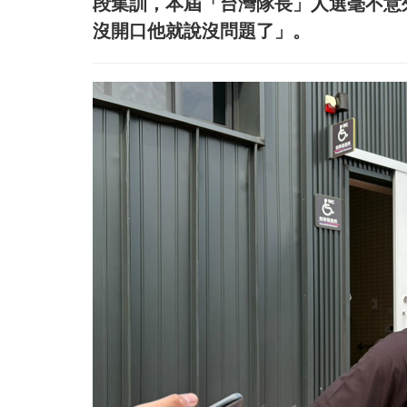
段集訓，本屆「台灣隊長」人選毫不意
沒開口他就說沒問題了」。