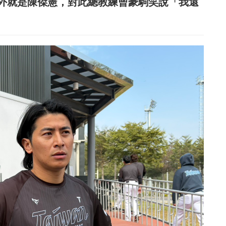
外就是陳傑憲，對此總教練曾豪駒笑說「我還