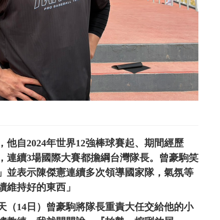
他自2024年世界12強棒球賽起、期間經歷
賽，連續3場國際大賽都擔綱台灣隊長。曾豪駒笑
」並表示陳傑憲連續多次領導國家隊，氣氛等
續維持好的東西」
天（14日）曾豪駒將隊長重責大任交給他的小