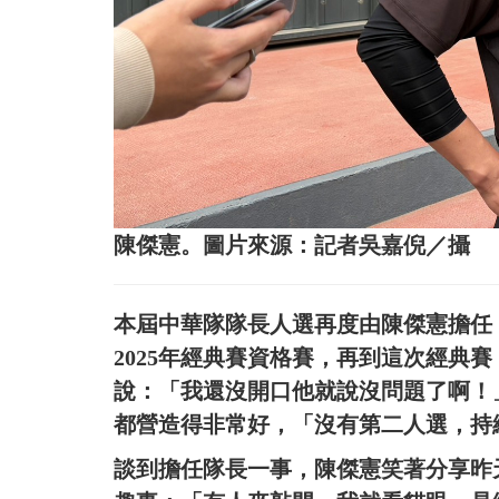
陳傑憲。圖片來源：記者吳嘉倪／攝
本屆中華隊隊長人選再度由陳傑憲擔任，
2025年經典賽資格賽，再到這次經典
說：「我還沒開口他就說沒問題了啊！
都營造得非常好，「沒有第二人選，持
談到擔任隊長一事，陳傑憲笑著分享昨