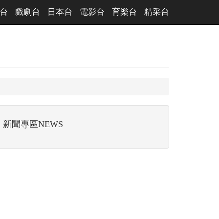
台
戲劇台
日本台
電影台
育樂台
精采台
新聞專區NEWS