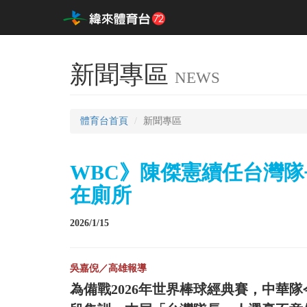
新聞專區
NEWS
體育台首頁
新聞專區
WBC》陳傑憲續任台灣隊
在廁所
2026/1/15
吳嘉倪／高雄報導
為備戰2026年世界棒球經典賽，中華