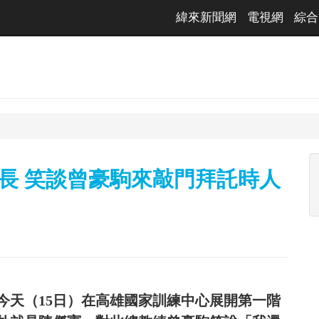
緯來新聞網
電視網
綜合
長 笑談曾豪駒來敲門拜託時人
隊今天（15日）在高雄國家訓練中心展開第一階