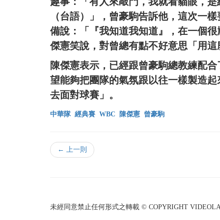
趣事：「有人來敲門，我就看貓眼，是
（台語）」，曾豪駒告訴他，這次一樣
備說：「『我知道我知道』，在一個很
傑憲笑說，對曾總有點不好意思「用這
陳傑憲表示，已經跟曾豪駒總教練配合
望能夠把團隊的氣氛跟以往一樣製造起
去面對球賽」。
中華隊
經典賽
WBC
陳傑憲
曾豪駒
← 上一則
未經同意禁止任何形式之轉載 © COPYRIGHT VIDEOLAND I