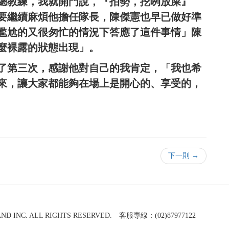
總教練，我就開門說，『拍勢，挖咧放屎』
要繼續麻煩他擔任隊長，陳傑憲也早已做好準
尷尬的又很匆忙的情況下答應了這件事情」陳
麼裸露的狀態出現」。
了第三次，感謝他對自己的我肯定，「我也希
來，讓大家都能夠在場上是開心的、享受的，
下一則 →
NC. ALL RIGHTS RESERVED. 客服專線：(02)87977122