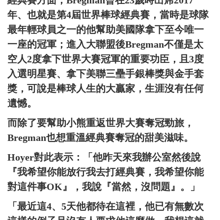
經典賽方面，Bregman曾在23歲時出席2017
年、也就是第4屆世界棒球經典賽，當時是球隊
最年輕球員之一的他幫助美國隊拿下至今唯一
一座的冠軍；進入大聯盟後Bregman不僅是太
空人2度拿下世界大賽冠軍的重要功臣，且3度
入選明星賽、拿下美聯三壘手銀棒獎與金手套
獎，可說是棒球人生的大贏家，生涯沒有任何
遺憾。
而除了要幫助小熊重返世界大賽奪冠勁旅，
Bregman也想重溫經典賽奪冠的甜美滋味。
Hoyer對此表示：「他昨天來我辦公室然後說
『我希望你能放行我去打經典賽，我希望你能
對這件事OK』，我說『當然，沒問題』。」
「最近這4、5天他都待在這裡，他已有無數次