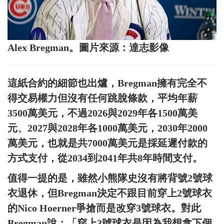
Alex Bregman。圖片來源：達志影像
這紙合約的細節也出爐，Bregman擁有完全不
得交易權力但沒有任何跳脫條款，平均年薪
3500萬美元，不過2026與2029年各1500萬美
元、2027與2028年各1000萬美元，2030年2000
萬美元，也就是共7000萬美元是採延遲付款的
方式支付，從2034到2041年共8年時間支付。
值得一提的是，雖然小熊隊史沒有將背號2號球
衣退休，但Bregman決定不跟目前穿上2號球衣
的Nico Hoerner爭搶而是改穿3號球衣。對此
Bregman說：「穿上3號球衣是因為我想拿下個