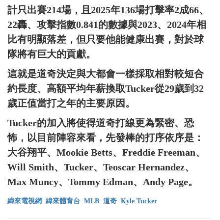
計只出賽214場，且2025年136場打擊率2成66、
22轟、攻擊指數0.841的數據與2023、2024年相
比有明顯落差，但只要他能健康出賽，對於球
隊將有巨大的貢獻。
這就是道奇決定與大都會一樣採取相對較短合
約長度、高額平均年薪換取Tucker從29歲到32
歲正值當打之年的主要原因。
Tucker的加入將使得道奇打線更為緊密、恐
怖，以目前陣容來看，先發棒的打序依序是：
大谷翔平、Mookie Betts、Freddie Freeman、
Will Smith、Tucker、Teoscar Hernandez、
Max Muncy、Tommy Edman、Andy Page。
緯來電視網
緯來體育台
MLB
道奇
Kyle Tucker