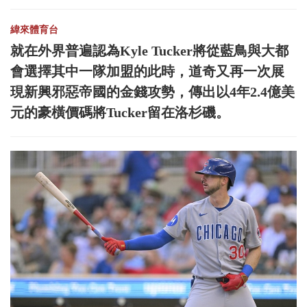
緯來體育台
就在外界普遍認為Kyle Tucker將從藍鳥與大都
會選擇其中一隊加盟的此時，道奇又再一次展
現新興邪惡帝國的金錢攻勢，傳出以4年2.4億美
元的豪橫價碼將Tucker留在洛杉磯。