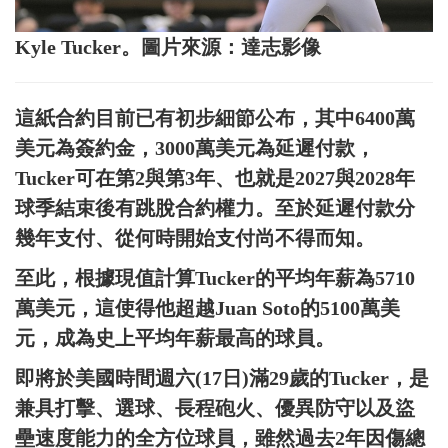
Kyle Tucker。圖片來源：達志影像
這紙合約目前已有初步細節公布，其中6400萬
美元為簽約金，3000萬美元為延遲付款，
Tucker可在第2與第3年、也就是2027與2028年
球季結束後有跳脫合約權力。至於延遲付款分
幾年支付、從何時開始支付尚不得而知。
至此，根據現值計算Tucker的平均年薪為5710
萬美元，這使得他超越Juan Soto的5100萬美
元，成為史上平均年薪最高的球員。
即將於美國時間週六(17日)滿29歲的Tucker，是
兼具打擊、選球、長程砲火、優異防守以及盜
壘速度能力的全方位球員，雖然過去2年因傷總