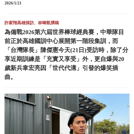
2026/1/21
許家翔高雄採訪、林暐凱撰稿
為備戰2026第六屆世界棒球經典賽，中華隊目
前正於高雄國訓中心展開第一階段集訓，而
「台灣隊長」陳傑憲今天(21日)受訪時，除了分
享近期訓練是「充實又享受」外，更自爆與20
歲新兵韋宏亮因「世代代溝」引發的爆笑插
曲。