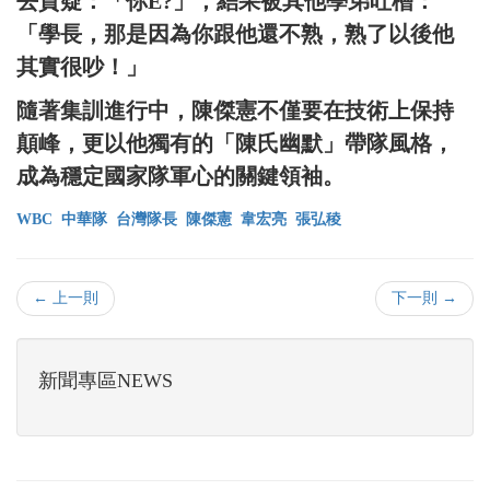
去質疑：「你E?」，結果被其他學弟吐槽：
「學長，那是因為你跟他還不熟，熟了以後他
其實很吵！」
隨著集訓進行中，陳傑憲不僅要在技術上保持
顛峰，更以他獨有的「陳氏幽默」帶隊風格，
成為穩定國家隊軍心的關鍵領袖。
WBC
中華隊
台灣隊長
陳傑憲
韋宏亮
張弘稜
← 上一則
下一則 →
新聞專區NEWS