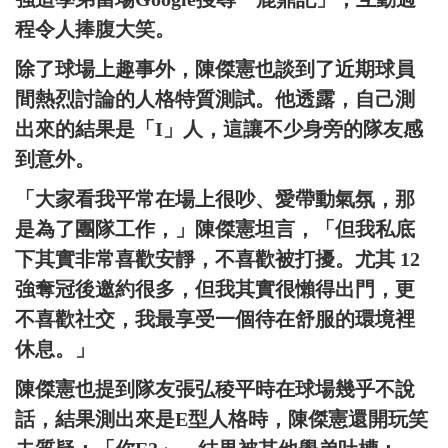
程令人捧腹大笑。
除了球場上趣事外，陳傑憲也談到了近期球員
間熱烈討論的人格特質測試。他透露，自己測
出來的結果是「I」人，這讓不少身旁的隊友感
到意外。
「大家看我平常在場上很吵、愛帶動氣氛，那
是為了團隊工作，」陳傑憲坦言，「但我私底
下其實非常喜歡安靜，不喜歡被打擾。尤其 12
強奪冠後邀約很多，但我其實很懶得出門，更
不喜歡社交，我最享受一個待在舒服的環境裡
休息。」
陳傑憲也提到隊友張弘稜平時在球場幾乎不說
話，結果測出來是E型人格時，陳傑憲還開玩笑