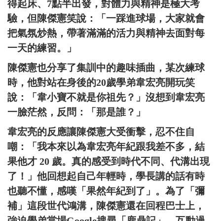
得起床、7點半出發，對體力與精神是極大考
驗，但陳傑憲笑說：「一踩進球場，大家就會
把氣氛炒熱，帶著滿滿的活力與精神去面對每
一天的練習。」
陳傑憲也分享了集訓中的趣味插曲，某次練球
時，他對站在身後的20歲學弟韋宏亮開玩笑
說：「韋小寶不就是你祖先？」沒想到韋宏亮
一臉茫然，反問：「那是誰？」
韋宏亮的反應讓陳傑憲大受衝擊，忍不住自
嘲：「我本來以為韋宏亮年紀跟我差不多，結
果他才 20 歲。真的感受到時代不同、代溝出現
了！」他回想起自己年輕時，學長講的話有時
也聽不懂，感嘆「果然年紀到了」。為了「彌
補」這段世代鴻溝，陳傑憲還在回程巴士上，
強迫學弟當場Google搜尋「鹿鼎記」，互動過