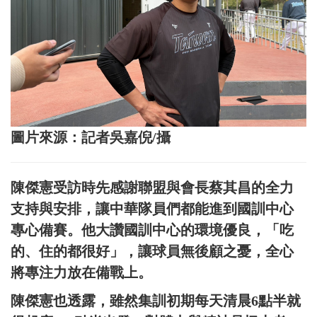
圖片來源：記者吳嘉倪/攝
陳傑憲受訪時先感謝聯盟與會長蔡其昌的全力
支持與安排，讓中華隊員們都能進到國訓中心
專心備賽。他大讚國訓中心的環境優良，「吃
的、住的都很好」，讓球員無後顧之憂，全心
將專注力放在備戰上。
陳傑憲也透露，雖然集訓初期每天清晨6點半就