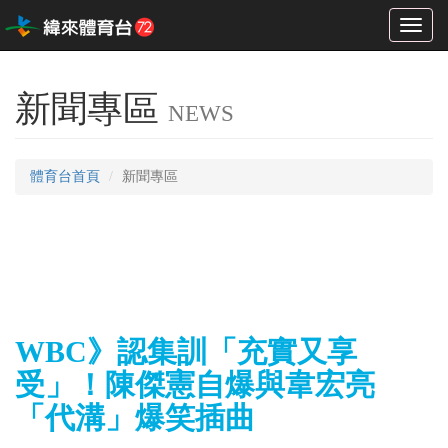
Toggl
naviga
新聞專區
NEWS
體育台首頁
新聞專區
WBC》認集訓「充實又享
受」！陳傑憲自爆與韋宏亮
「代溝」爆笑插曲