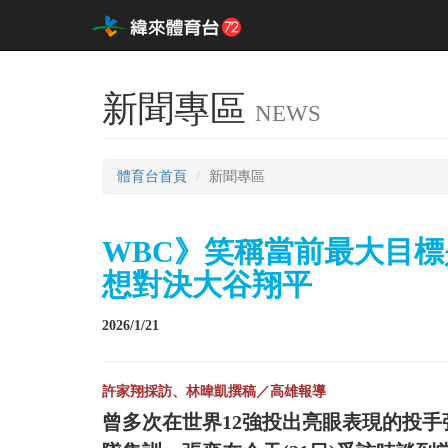
新聞專區
NEWS
體育台首頁
新聞專區
WBC》笑稱當前最大目標
想對決大谷翔平
2026/1/21
許家翔採訪、林暐凱撰稿／高雄報導
曾多次在世界12強投出亮眼表現的投手