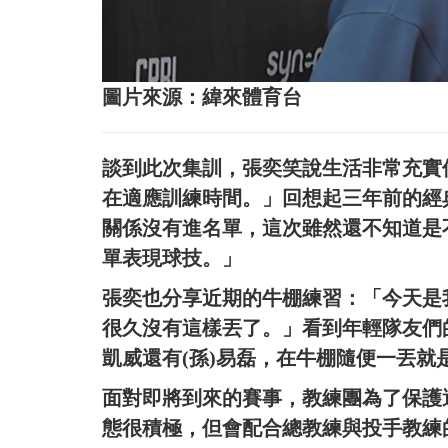
圖片來源：緯來體育台
談到此次集訓，張奕笑說生活非常充實
在適應訓練時間。」回想起三年前的經
關係沒有進名單，這次雖然還不知道是
單表現球技。」
張奕也分享近期的牛棚練習：「今天是
很久沒有這樣丟了。」看到年輕隊友們
凱威還有(孫)易磊，在牛棚隨便一丟就
面對即將到來的賽事，教練團為了保護
態很積極，但會配合總教練與投手教練