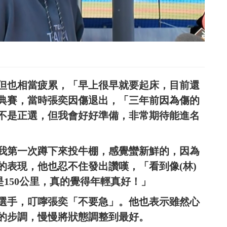
但也相當疲累，「早上很早就要起床，目前還
典賽，當時張奕因傷退出，「三年前因為傷的
不是正選，但我會好好準備，非常期待能進名
我第一次蹲下來投牛棚，感覺蠻新鮮的，因為
的表現，他也忍不住發出讚嘆，「看到像(林)
是150公里，真的覺得年輕真好！」
選手，叮嚀張奕「不要急」。他也表示雖然心
的步調，慢慢將狀態調整到最好。