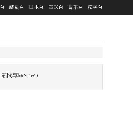
台
戲劇台
日本台
電影台
育樂台
精采台
新聞專區NEWS