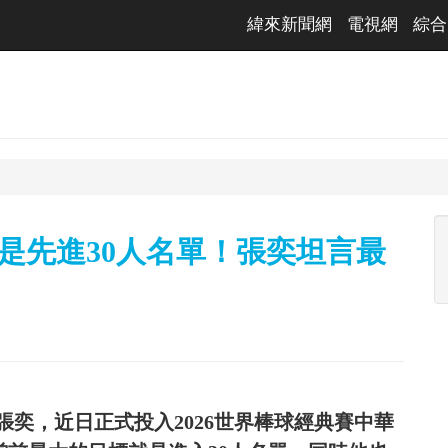
緯來新聞網
電視網
綜合
是先進30人名單！張奕坦言最
張奕，近日正式投入2026世界棒球經典賽中華