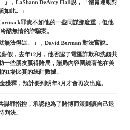
aShann DeArcy Hall說，「體育運動對
該如此。」
hy McCormack罪責不如他的一些同謀那麼重，但他
了一起冷酷無情的詐騙案。
得逞。」，David Berman 對法官說。
停職，無薪假，去年12月，他否認了電匯詐欺和洗錢共
助一些朋友贏得賭局，賭局內容圍繞著他在美
間的1場比賽的統計數據。
的保釋金獲釋，預計要到明年3月才會再次出庭。
了一項聯邦共謀罪指控，承認他為了賭博而策劃讓自己退
待判決。