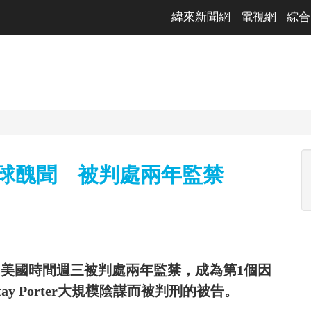
緯來新聞網
電視網
綜合
賭球醜聞 被判處兩年監禁
ack，美國時間週三被判處兩年監禁，成為第1個因
Jontay Porter大規模陰謀而被判刑的被告。