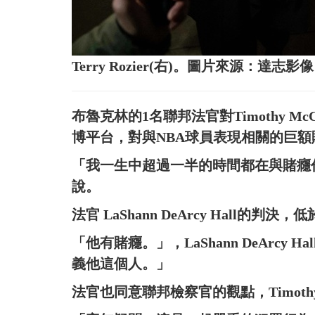
Terry Rozier(右)。圖片來源：達志影像
布魯克林的1名聯邦法官對Timothy M
博平台，對與NBA球員表現相關的巨
「我一生中超過一半的時間都在與賭癮作鬥爭
說。
法官 LaShann DeArcy Hall
「他有賭癮。」，LaShann DeArcy 
義他這個人。」
法官也同意聯邦檢察官的觀點，Timothy