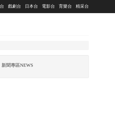
台
戲劇台
日本台
電影台
育樂台
精采台
新聞專區NEWS