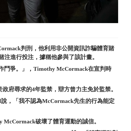
cCormack判刑，他利用非公開資訊詐騙體育賭
額賭注進行投注，據稱他參與了該計畫。
。」，Timothy McCormack在宣判時
的判決，低於政府尋求的4年監禁，辯方曾力主免於監禁。
Hall說，「我不認為McCormack先生的行為能定
 McCormack破壞了體育運動的誠信。