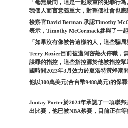
「毫無疑問，這是一起嚴重的犯罪行為。」，L
我個人而言意義重大，對整個社會也應
檢察官David Berman 承認Timot
表示，Timothy McCormack參與
「如果沒有像被告這樣的人，這些騙局就無法
Terry Rozier目前被邁阿密熱火
謀罪的指控，這些指控源於他被指控幫
國時間2023年3月效力於夏洛特黃蜂期
他以300萬美元(合台幣9488萬元)
Jontay Porter於2024年承認
出比賽，他已被NBA禁賽，目前正在等