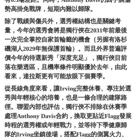
勢高掛免戰牌，短期內難以歸隊。
除了戰績與傷兵外，選秀權結構也是關鍵考
量，今年的選秀會將是獨行俠在2031年前最後
一次完全掌控自家首輪籤的機會（另握有洛杉
磯湖人2029年無保護首輪）。而且外界普遍評
價今年的待選新秀「深度充足」，獨行俠目前
落在樂透區，且機率條件明顯優於去年，由此
看來，達拉斯更有可能放眼下個賽季。
從長線角度來看，讓Irving完整休養、專注於選
秀與年輕核心的培養，也是一條合理的建隊路
徑。聯盟內部也評估，獨行俠不排除在休賽季
處理Anthony Davis合約，換取更貼近Flagg發展
時程的選秀權或年輕戰力，並等待下季健康歸
隊的Irving坐鎮後場，搭配Flagg的側翼火力、