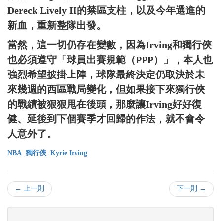
Dereck Lively II的禁區支柱，以及今年選進的
新血，重新整隊出發。
當然，這一切仍存在變數，因為Irving和獨行俠
也必須遵守「球員出賽規範（PPP）」，本人也
強烈希望披掛上陣，球隊最終決定仍取決於未
來幾週的西區戰局變化，但如果接下來獨行俠
的戰績被狠狠甩在後頭，那麼讓Irving好好復
健、延後到下個賽季才回歸的作法，就不會令
人意外了。
NBA
獨行俠
Kyrie Irving
← 上一則
下一則 →