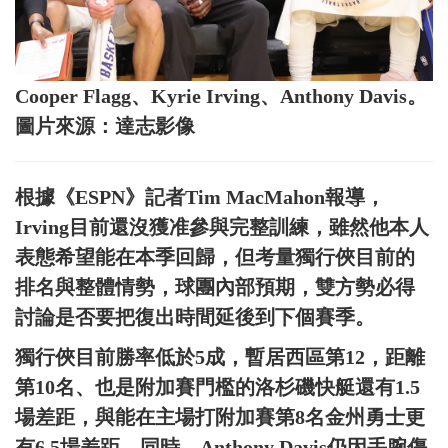
Cooper Flagg、Kyrie Irving、Anthony Davis。
圖片來源：達志影像
根據《ESPN》記者Tim MacMahon報導，
Irving目前還沒獲准參與完整訓練，雖然他本人
表態希望能在本季回歸，但考量獨行俠目前的
排名與整體情勢，球團內部預期，雙方勢必得
討論是否要把復出時間延後到下個賽季。
獨行俠目前勝率低於5成，暫居西區第12，距離
第10名、也是附加賽門檻的洛杉磯快艇還有1.5
場差距，與能在主場打附加賽第8名金州勇士更
有6.5場差距。同時，Anthony Davis仍因手腕傷