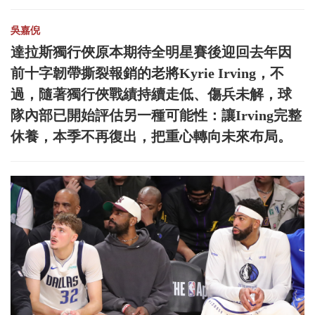
吳嘉倪
達拉斯獨行俠原本期待全明星賽後迎回去年因
前十字韌帶撕裂報銷的老將Kyrie Irving，不
過，隨著獨行俠戰績持續走低、傷兵未解，球
隊內部已開始評估另一種可能性：讓Irving完整
休養，本季不再復出，把重心轉向未來布局。