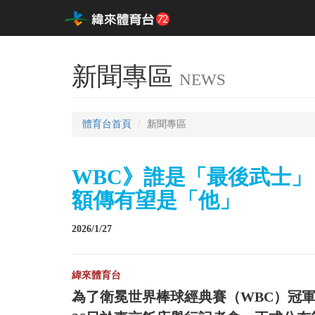
新聞專區
NEWS
體育台首頁
新聞專區
WBC》誰是「最後武士」
額傳有望是「他」
2026/1/27
緯來體育台
為了衛冕世界棒球經典賽（WBC）冠