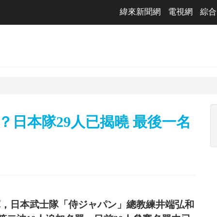
緯來新聞網
電視網
綜合
？日本隊29人已揭曉 最後一名
軍，日本武士隊「侍ジャパン」總教練井端弘和