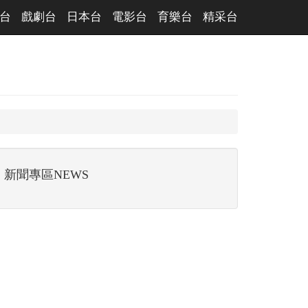
台
戲劇台
日本台
電影台
育樂台
精采台
新聞專區NEWS