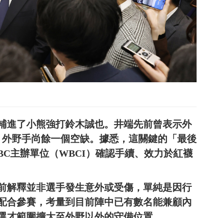
補進了小熊強打鈴木誠也。井端先前曾表示外
，外野手尚餘一個空缺。據悉，這關鍵的「最後
C主辦單位（WBCI）確認手續、效力於紅襪
前解釋並非選手發生意外或受傷，單純是因行
配合參賽，考量到目前陣中已有數名能兼顧內
選才範圍擴大至外野以外的守備位置。