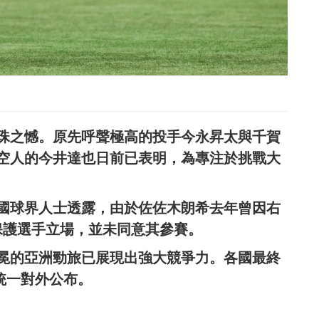
珠之憾。原先呼聲極高的投手今永昇太與千賀
空人的今井達也日前已表明，為專注於挑戰大
國球界人士透露，由於佐佐木朗希去年曾因右
保護選手立場，並未同意其參賽。
衛冕的亞洲勁旅已展現出強大競爭力。各國最終
日統一對外公布。