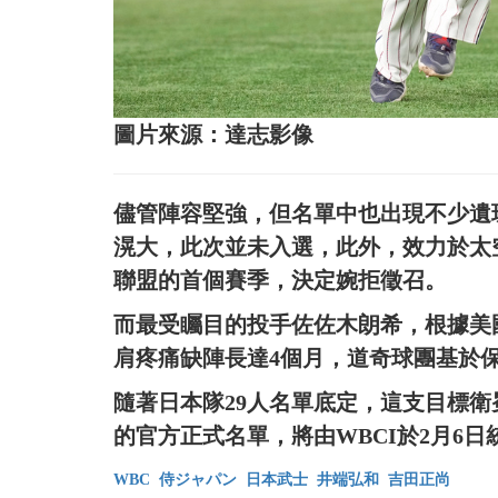
圖片來源：達志影像
儘管陣容堅強，但名單中也出現不少遺
滉大，此次並未入選，此外，效力於太
聯盟的首個賽季，決定婉拒徵召。
而最受矚目的投手佐佐木朗希，根據美
肩疼痛缺陣長達4個月，道奇球團基於
隨著日本隊29人名單底定，這支目標
的官方正式名單，將由WBCI於2月6
WBC
侍ジャパン
日本武士
井端弘和
吉田正尚