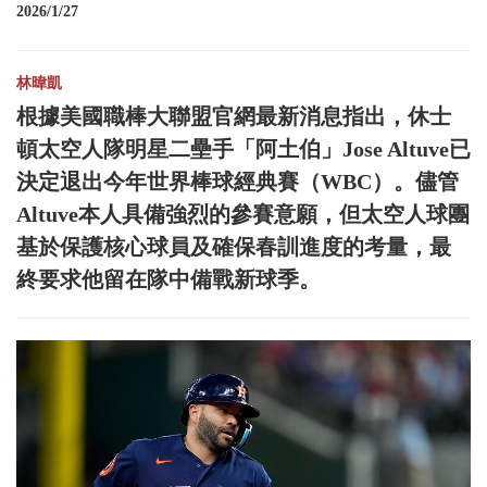
2026/1/27
林暐凱
根據美國職棒大聯盟官網最新消息指出，休士
頓太空人隊明星二壘手「阿土伯」Jose Altuve已
決定退出今年世界棒球經典賽（WBC）。儘管
Altuve本人具備強烈的參賽意願，但太空人球團
基於保護核心球員及確保春訓進度的考量，最
終要求他留在隊中備戰新球季。