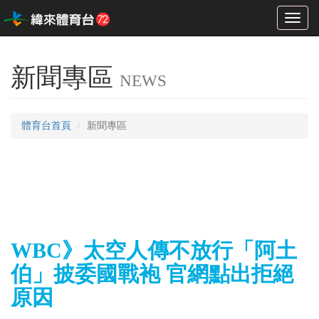
Toggl
naviga
新聞專區
NEWS
體育台首頁
新聞專區
WBC》太空人傳不放行「阿土
伯」披委國戰袍 官網點出拒絕
原因