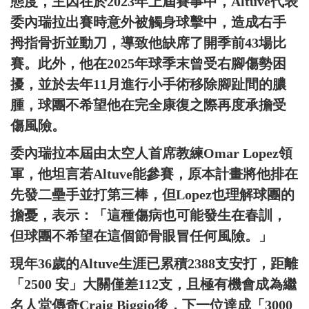
態度，主因在於2023年上屆賽事中，Altuve代表
委內瑞拉出賽時意外被觸身球擊中，造成右手
拇指骨折並動刀，導致他缺席了開季前43場比
賽。此外，他在2025年球季末曾受右腳傷勢困
擾，並於去年11月進行小手術移除腳趾間的膿
腫，球團不希望他在完全康復之際再度承擔受
傷風險。
委內瑞拉本屆由太空人首席教練Omar Lopez領
軍，他坦言若Altuve能參賽，原本計畫將他排在
先發二壘手並打第三棒，但Lopez也理解球團的
擔憂，表示：「這種傷病也可能發生在春訓，
但球團不希望在這個節骨眼冒任何風險。」
現年36歲的Altuve生涯已累積2388支安打，距離
「2500 安」大關僅差112支，且極有機會成為繼
名人堂傳奇Craig Biggio後，下一位達成「3000