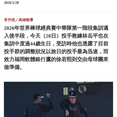
2026/1/28
李升愷／高雄報導
2026年世界棒球經典賽中華隊第一階段集訓邁
入後半段，今天（28日）投手教練林岳平也在
集訓中度過44歲生日，受訪時他也透露了目前
投手群的調整狀況以旅日的投手最為迅速，而
效力福岡軟體銀行鷹的徐若熙則交由母球團來
做準備。