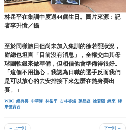
林岳平在集訓中度過44歲生日。圖片來源：記
者李升愷／攝
至於同樣旅日但尚未加入集訓的徐若熙狀況，
餅總也坦言「目前沒有消息」，全權交由其母
球團軟銀來做準備，但相信他會準備得很好。
「這個不用擔心，我認為日職的選手反而我們
是可以放心的去安排接下來怎麼在熱身賽出
賽。」
WBC
經典賽
中華隊
林岳平
古林睿煬
孫易磊
徐若熙
緯來
緯
來體育台
← 上一則
下一則 →