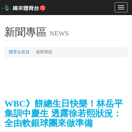
Toggl
naviga
新聞專區
NEWS
體育台首頁
新聞專區
WBC》餅總生日快樂！林岳平
集訓中慶生 透露徐若熙狀況：
全由軟銀球團來做準備