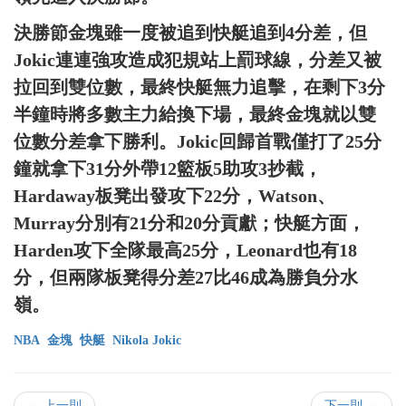
決勝節金塊雖一度被追到快艇追到4分差，但
Jokic連連強攻造成犯規站上罰球線，分差又被
拉回到雙位數，最終快艇無力追擊，在剩下3分
半鐘時將多數主力給換下場，最終金塊就以雙
位數分差拿下勝利。Jokic回歸首戰僅打了25分
鐘就拿下31分外帶12籃板5助攻3抄截，
Hardaway板凳出發攻下22分，Watson、
Murray分別有21分和20分貢獻；快艇方面，
Harden攻下全隊最高25分，Leonard也有18
分，但兩隊板凳得分差27比46成為勝負分水
嶺。
NBA
金塊
快艇
Nikola Jokic
← 上一則
下一則 →