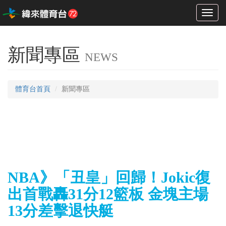
Toggl
naviga
新聞專區
NEWS
體育台首頁
新聞專區
NBA》「丑皇」回歸！Jokic復
出首戰轟31分12籃板 金塊主場
13分差擊退快艇