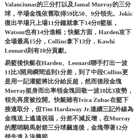
Valanciunas的三分打以及Jamal Murray的三分
球，半場金塊依舊取得59比50、9分領先。Jokic
復出半場只上場11分鐘就拿下14分8籃板，
Watson也有14分進帳；快艇方面，Harden攻下
全場最高15分，Collins拿下13分，Kawhi
Leonard則有10分貢獻。
易籃後快艇在Harden、Leonard聯手打出一波
11比3開局瞬間追到1分差，到了中段Collins更
是用一記灌籃將比分給反超，然而後段金塊
Murray挺身而出率領金塊回敬一波10比3攻勢，
領先再度被拉開。快艇雖有Ivica Zubac在籃下
接連取分，但Tim Hardaway Jr.連續三記外線為
金塊送上遙遠祝福，分差不減反增，在Murray
的壓哨騎馬射箭三分球飆進後，金塊帶著12分
領先進入決勝節。