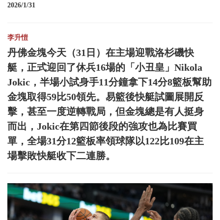
2026/1/31
李升愷
丹佛金塊今天（31日）在主場迎戰洛杉磯快
艇，正式迎回了休兵16場的「小丑皇」Nikola
Jokic，半場小試身手11分鐘拿下14分8籃板幫助
金塊取得59比50領先。易籃後快艇試圖展開反
擊，甚至一度逆轉戰局，但金塊總是有人挺身
而出，Jokic在第四節後段的強攻也為比賽買
單，全場31分12籃板率領球隊以122比109在主
場擊敗快艇收下二連勝。