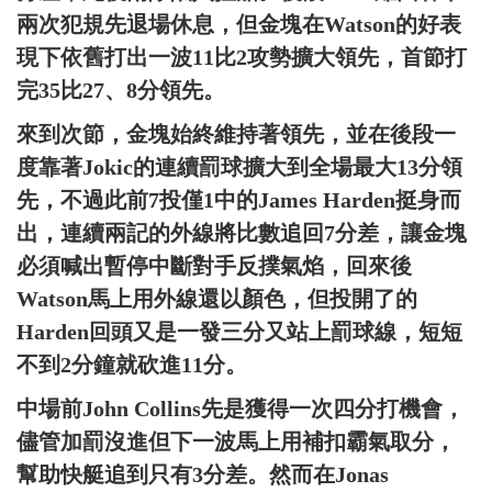
兩次犯規先退場休息，但金塊在Watson的好表
現下依舊打出一波11比2攻勢擴大領先，首節打
完35比27、8分領先。
來到次節，金塊始終維持著領先，並在後段一
度靠著Jokic的連續罰球擴大到全場最大13分領
先，不過此前7投僅1中的James Harden挺身而
出，連續兩記的外線將比數追回7分差，讓金塊
必須喊出暫停中斷對手反撲氣焰，回來後
Watson馬上用外線還以顏色，但投開了的
Harden回頭又是一發三分又站上罰球線，短短
不到2分鐘就砍進11分。
中場前John Collins先是獲得一次四分打機會，
儘管加罰沒進但下一波馬上用補扣霸氣取分，
幫助快艇追到只有3分差。然而在Jonas