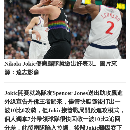
Nikola Jokic傷癒歸隊就繳出好表現。圖片來
源：達志影像
Jokic開賽就為隊友Spencer Jones送出助攻飆進
外線宣告丹佛王者歸來，儘管快艇隨後打出一
波10比0攻勢，但Jokic接管戰局開啟進攻模式，
個人獨拿7分帶領球隊很快回敬一波10比2追回
分差，此後兩隊陷入拉鋸。後段Jokic雖因吞下