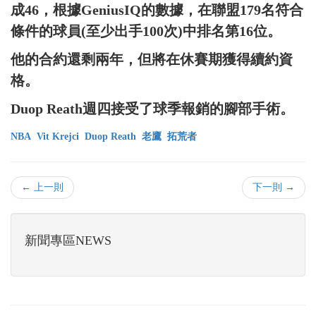
成46，根據GeniusIQ的數據，在聯盟179名符合
條件的球員(至少出手100次)中排名第16位。
他的合約還剩兩年，但將在休賽期獲得續約資
格。
Duop Reath週四接受了球季報銷的腳部手術。
NBA
Vit Krejci
Duop Reath
老鷹
拓荒者
← 上一則
下一則 →
新聞專區NEWS