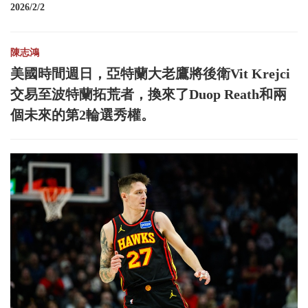
2026/2/2
陳志鴻
美國時間週日，亞特蘭大老鷹將後衛Vit Krejci
交易至波特蘭拓荒者，換來了Duop Reath和兩
個未來的第2輪選秀權。