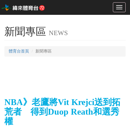
Toggl
naviga
新聞專區
NEWS
體育台首頁
新聞專區
NBA》老鷹將Vit Krejci送到拓
荒者 得到Duop Reath和選秀
權