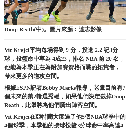
Duop Reath(中)。圖片來源：達志影像
Vit Krejci平均每場得到 9 分，投進 2.2 記3分
球，投籃命中率為 4成23，排名 NBA 前 20 名，
他能為本季正在為附加賽資格而戰的拓荒者，
帶來更多的進攻空間。
根據ESPN記者Bobby Marks報導，老鷹目前有7
個未來的第2輪選秀權，如果他們決定裁掉Duop
Reath，此舉將為他們騰出陣容空間。
Vit Krejci在亞特蘭大度過了他5個NBA球季中的
4個球季，本季他的接球投籃3分球命中率高達4