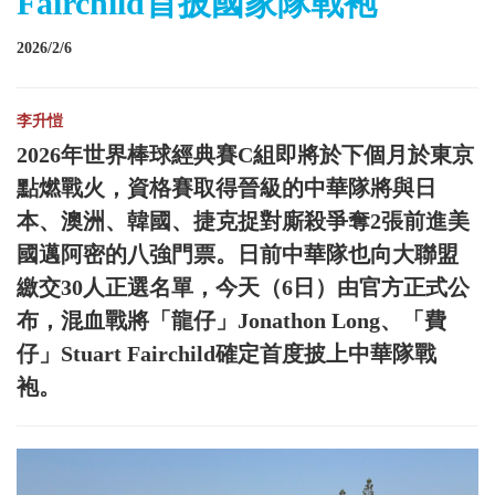
Fairchild首披國家隊戰袍
2026/2/6
李升愷
2026年世界棒球經典賽C組即將於下個月於東京
點燃戰火，資格賽取得晉級的中華隊將與日
本、澳洲、韓國、捷克捉對廝殺爭奪2張前進美
國邁阿密的八強門票。日前中華隊也向大聯盟
繳交30人正選名單，今天（6日）由官方正式公
布，混血戰將「龍仔」Jonathon Long、「費
仔」Stuart Fairchild確定首度披上中華隊戰
袍。