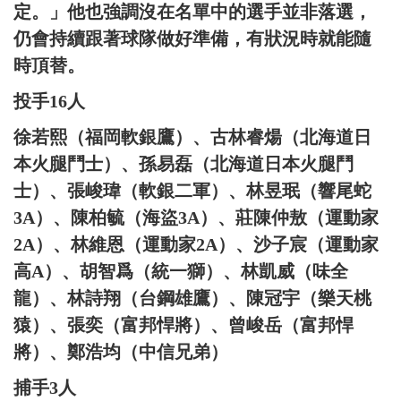
定。」他也強調沒在名單中的選手並非落選，
仍會持續跟著球隊做好準備，有狀況時就能隨
時頂替。
投手16人
徐若熙（福岡軟銀鷹）、古林睿煬（北海道日
本火腿鬥士）、孫易磊（北海道日本火腿鬥
士）、張峻瑋（軟銀二軍）、林昱珉（響尾蛇
3A）、陳柏毓（海盜3A）、莊陳仲敖（運動家
2A）、林維恩（運動家2A）、沙子宸（運動家
高A）、胡智爲（統一獅）、林凱威（味全
龍）、林詩翔（台鋼雄鷹）、陳冠宇（樂天桃
猿）、張奕（富邦悍將）、曾峻岳（富邦悍
將）、鄭浩均（中信兄弟）
捕手3人