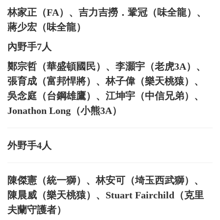
林家正（FA）、吉力吉撈．鞏冠（味全龍）、
蔣少宏（味全龍）
內野手7人
鄭宗哲（華盛頓國民）、李灝宇（老虎3A）、
張育成（富邦悍將）、林子偉（樂天桃猿）、
吳念庭（台鋼雄鷹）、江坤宇（中信兄弟）、
Jonathon Long（小熊3A）
外野手4人
陳傑憲（統一獅）、林安可（埼玉西武獅）、
陳晨威（樂天桃猿）、Stuart Fairchild（克里
夫蘭守護者）