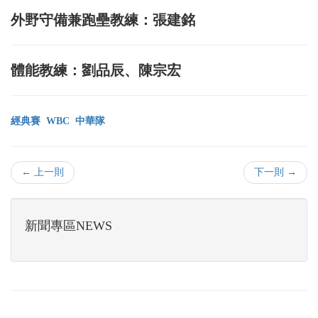
外野守備兼跑壘教練：張建銘
體能教練：劉品辰、陳宗宏
經典賽
WBC
中華隊
← 上一則
下一則 →
新聞專區NEWS