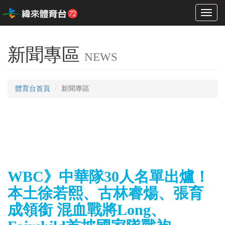
Toggl
naviga
新聞專區
NEWS
體育台首頁
新聞專區
WBC》中華隊30人名單出爐！
本土徐若熙、古林睿煬、張育
成領銜 混血戰將Long、