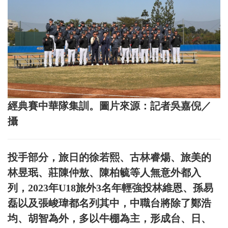
經典賽中華隊集訓。圖片來源：記者吳嘉倪／
攝
投手部分，旅日的徐若熙、古林睿煬、旅美的
林昱珉、莊陳仲敖、陳柏毓等人無意外都入
列，2023年U18旅外3名年輕強投林維恩、孫易
磊以及張峻瑋都名列其中，中職台將除了鄭浩
均、胡智為外，多以牛棚為主，形成台、日、