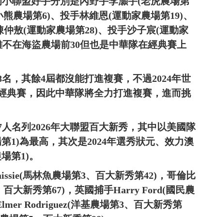
的小聯盟好手分別是內野手李灝宇(老虎農場第
ng(小熊農場第6)、投手林維恩(運動家農場第19)、
陳仲敖(運動家農場第28)、投手沙子宸(運動家
毓雖不在海盜農場前30但也是中華隊在經典賽上
8名，其餘4屆都沒能打進複賽，不過2024年世
屆經典賽，因此中華隊將全力打進複賽，進而挑
7人名列2026年大聯盟百大新秀，其中以美國隊
會農場第1)為最高，其次是2024年選秀狀元、效力澳
農場第1)。
issie(馬林魚農場第3、百大新秀第42)，哥倫比
5、百大新秀第67)，英國捕手Harry Ford(國民農
er Rodriguez(洋基農場第3、百大新秀第