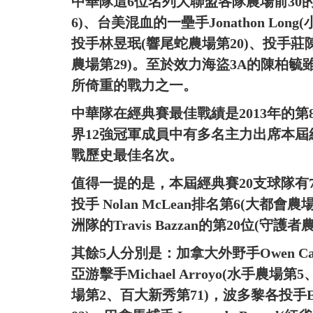
中華隊這6位名列大聯盟各隊農場前30
6)、台美混血的一壘手Jonathon Lo
投手林昱珉(響尾蛇農場第20)、投手莊
農場第29)。至於效力海盜3A的陳柏
所倚重的戰力之一。
中華隊在經典賽最佳戰績是2013年的第
界12強冠軍成員中有多名主力出席本
戰歷史最佳名次。
值得一提的是，本屆經典賽20支球隊有
投手 Nolan McLean排名第6(大都
洲隊的Travis Bazzan的第20位(守護者
其餘5人分別是：加拿大外野手Owen Ca
亞游擊手Michael Arroyo(水手農場第
場第2、百大新秀第71)，波多黎各投手Elm