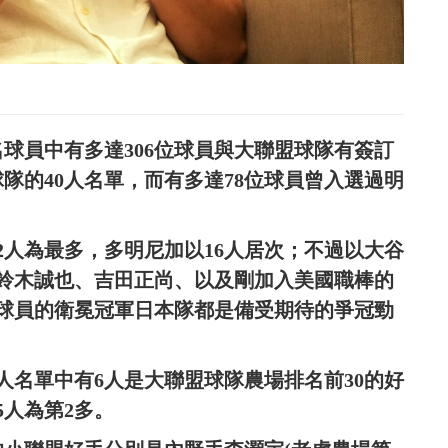
名球員中有多達306位球員與大聯盟球隊有簽訂
球隊的40人名單，而有多達78位球員曾入選過明
2人為最多，多明尼加以16人居次；不過以大谷
鈴木誠也、吉田正尚、以及剛加入美國職棒的
球員的衛冕冠軍日本隊都是備受期待的爭冠勁
人名單中有6人是大聯盟球隊農場排名前30的好
5人為第2多。