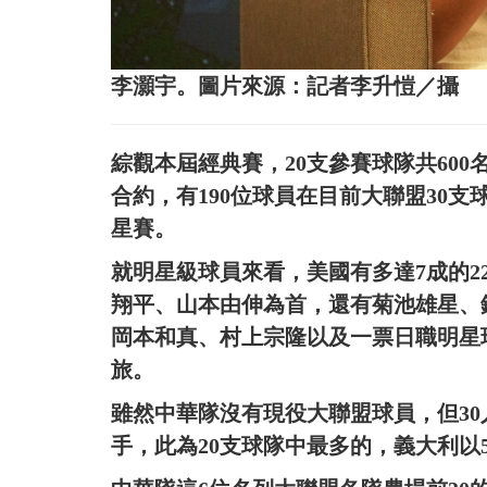
李灝宇。圖片來源：記者李升愷／攝
綜觀本屆經典賽，20支參賽球隊共600
合約，有190位球員在目前大聯盟30支
星賽。
就明星級球員來看，美國有多達7成的2
翔平、山本由伸為首，還有菊池雄星、
岡本和真、村上宗隆以及一票日職明星
旅。
雖然中華隊沒有現役大聯盟球員，但30
手，此為20支球隊中最多的，義大利以