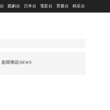
台
戲劇台
日本台
電影台
育樂台
精采台
新聞專區NEWS