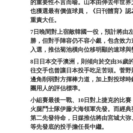
的重要性不言而喻。山本由伸去年世界
也獲選最有價值球員，《日刊體育》認
重責大任。
7日晚間對上宿敵韓國一役，預計將由
勝，但對手陣容仍不容小覷，包含效力
入選，推估菊池橫向位移明顯的速球與
8日日本交手澳洲，則傾向於交由36
往交手也曾讓日本投手吃足苦頭。菅野
邊角削弱對方揮棒力道，加上對投球時
團用人的評估標準。
小組賽最後一戰、10日對上捷克的比
火腿鬥士隊伊藤大海領軍先發。而經典
第二先發待命，日媒推估將由宮城大弥
等先發底的投手擔任長中繼。