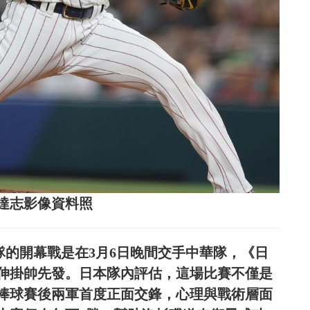
：達志影像資料照
隊的開幕戰是在3月6日晚間交手中華隊，《日
由伸掛帥先發。日本隊內評估，這場比賽不僅是
強賽棒球賽後兩軍首度正面交鋒，心理與戰術層面