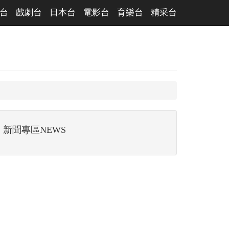
台
戲劇台
日本台
電影台
育樂台
精采台
新聞專區NEWS