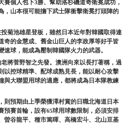
大賽個人包下3勝、幫助洛杉磯道奇衛冕成功，
為，山本很可能擔下武士隊衝擊衛冕打頭陣的
左投菊池雄星登板，雖然日本近年對韓國取得連
道奇的金慧成、舊金山巨人的李政厚等好手皆
變速球，能成為壓制韓國隊火力的武器。
歲的老將菅野智之先發。澳洲向來以長打著稱，過
則以控球精準、配球成熟見長，能以耐心攻擊
鐘與大聯盟用球的適應，都將成為日本隊教練
賽，則預期由上季榮獲澤村賞的日職北海道日本
賽預賽首輪，設有65球用球數限制，必須安排
、曽谷龍平、種市篤暉、高橋宏斗、北山亘基