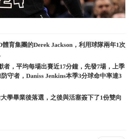
LTD體育集團的Derek Jackson，利用球隊兩年1次
。
的意外貢獻者，平均每場出賽近17分鐘，先發7場，上季
，Daniss Jenkins本季3分球命中率達3
4年從聖約翰大學畢業後落選，之後與活塞簽下了1份雙向