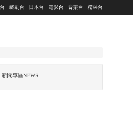
台
戲劇台
日本台
電影台
育樂台
精采台
新聞專區NEWS