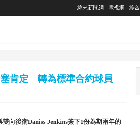
緯來新聞網
電視網
綜合
ins受活塞肯定 轉為標準合約球員
後衛Daniss Jenkins簽下1份為期兩年的
。