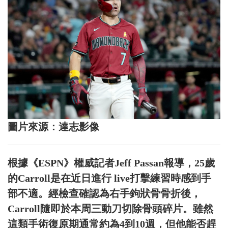
圖片來源：達志影像
根據《ESPN》權威記者Jeff Passan報導，25歲
的Carroll是在近日進行 live打擊練習時感到手
部不適。經檢查確認為右手鉤狀骨骨折後，
Carroll隨即於本周三動刀切除骨頭碎片。雖然
這類手術復原期通常約為4到10週，但他能否趕