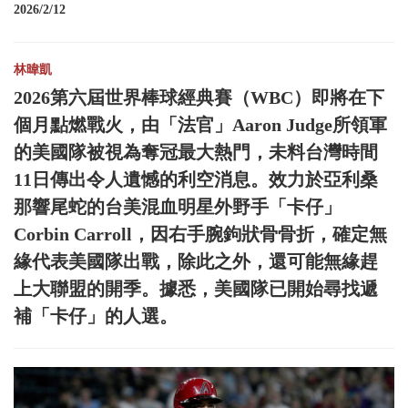
2026/2/12
林暐凱
2026第六屆世界棒球經典賽（WBC）即將在下
個月點燃戰火，由「法官」Aaron Judge所領軍
的美國隊被視為奪冠最大熱門，未料台灣時間
11日傳出令人遺憾的利空消息。效力於亞利桑
那響尾蛇的台美混血明星外野手「卡仔」
Corbin Carroll，因右手腕鉤狀骨骨折，確定無
緣代表美國隊出戰，除此之外，還可能無緣趕
上大聯盟的開季。據悉，美國隊已開始尋找遞
補「卡仔」的人選。