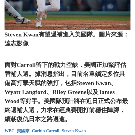
Steven Kwan有望遞補進入美國隊。圖片來源：
達志影像
面對Carroll留下的戰力空缺，美國正加緊評估
替補人選。據消息指出，目前名單鎖定多位具
備高打擊天賦的強打，包括Steven Kwan、
Wyatt Langford、Riley Greene以及James
Wood等好手。美國隊預計將在近日正式公布最
終遞補人選，力求在經典賽開打前穩住陣腳，
續朝復仇日本之路邁進。
WBC
美國隊
Corbin Carroll
Steven Kwan