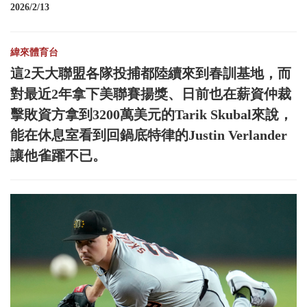
2026/2/13
緯來體育台
這2天大聯盟各隊投捕都陸續來到春訓基地，而
對最近2年拿下美聯賽揚獎、日前也在薪資仲裁
擊敗資方拿到3200萬美元的Tarik Skubal來說，
能在休息室看到回鍋底特律的Justin Verlander
讓他雀躍不已。