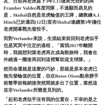
友、日前與老虎簽下3年1.15億美元合約的與
Framber Valdez再度同隊，不過顯而易見的
是，Skubal自然是老虎輪值的王牌，總教練A.J.
Hinch已於週四(12日)宣布Skubal連續第3年擔任
老虎開幕戰先發投手。
而對Verlander來說，生涯結束前回到老虎似乎
也是冥冥中注定的過程，「當我2017年離開
時，我就想到當老虎再次成為勁旅時，我會在
外繞過一圈後再回到這裡幫助這支球隊。」
然而命運就是這麼的巧妙，那就是原本老虎已
無先發輪值的位置，但在Reese Olson動肩膀手
術整季前報銷後突然間就多出了位置，當然這
並非Verlander所樂意見到的。
「起初老虎似乎沒有我的位置在，不幸的是之