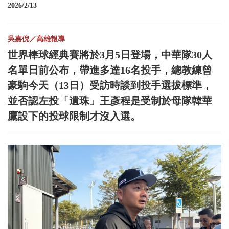
2026/2/13
吳嘉倪／高雄報導
世界棒球經典賽將於3月5日登場，中華隊30人
名單日前公布，帶進多達16名投手，總教練曾
豪駒今天（13日）受訪時談到投手選拔標準，
並否認左投「遺珠」王彥程是受制於母隊韓華
鷹設下的投球限制才沒入選。