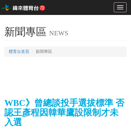
Toggl
naviga
新聞專區
NEWS
體育台首頁
新聞專區
WBC》曾總談投手選拔標準 否
認王彥程因韓華鷹設限制才未
入選