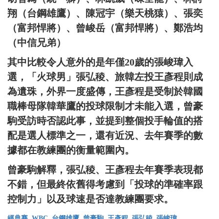
翔（台鋼雄鷹）、陳冠宇（樂天桃猿）、張奕
（富邦悍將）、曾峻岳（富邦悍將）、鄭浩均
（中信兄弟）
其中比較令人意外的是年僅20歲的張峻瑋入
選，「火球男」張弘稜、旅韓左投王彥程則成
為遺珠，外界一度盛傳，王彥程是受制於韓國
職棒母隊韓華鷹的投球限制才未能入選，曾豪
駒受訪時否認此事，並提到整個投手輪值的搭
配是選人標準之一，還有近況、去年賽季的數
據都在教練團的衡量範圍內。
曾豪駒解釋，張弘稜、王彥程去年賽季表現都
不錯，但最終依舊得考慮到「投球的準確率跟
控制力」以及球速是否達教練團要求。
經典賽
WBC
台鋼雄鷹
曾豪駒
王彥程
張弘稜
張峻瑋