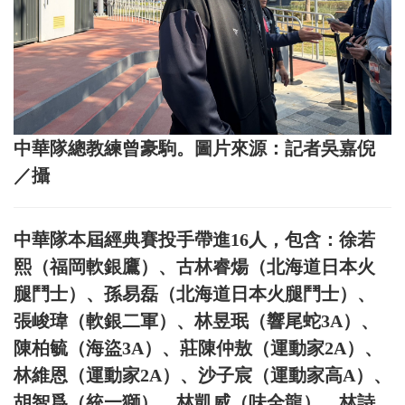
中華隊總教練曾豪駒。圖片來源：記者吳嘉倪
／攝
中華隊本屆經典賽投手帶進16人，包含：徐若
熙（福岡軟銀鷹）、古林睿煬（北海道日本火
腿鬥士）、孫易磊（北海道日本火腿鬥士）、
張峻瑋（軟銀二軍）、林昱珉（響尾蛇3A）、
陳柏毓（海盜3A）、莊陳仲敖（運動家2A）、
林維恩（運動家2A）、沙子宸（運動家高A）、
胡智爲（統一獅）、林凱威（味全龍）、林詩