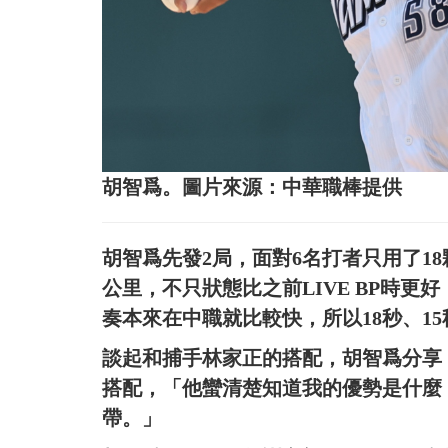
胡智爲。圖片來源：中華職棒提供
胡智爲先發2局，面對6名打者只用了18
公里，不只狀態比之前LIVE BP時
奏本來在中職就比較快，所以18秒、1
談起和捕手林家正的搭配，胡智爲分享
搭配，「他蠻清楚知道我的優勢是什麼
帶。」