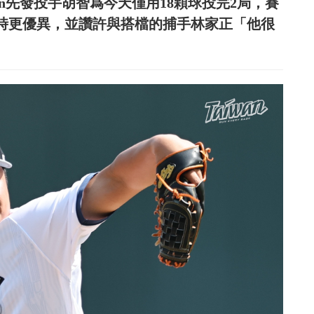
wan先發投手胡智爲今天僅用18顆球投完2局，賽
BP時更優異，並讚許與搭檔的捕手林家正「他很