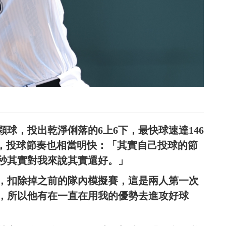
顆球，投出乾淨俐落的6上6下，最快球速達146
更好，投球節奏也相當明快：「其實自己投球的節
5秒其實對我來說其實還好。」
，扣除掉之前的隊內模擬賽，這是兩人第一次
，所以他有在一直在用我的優勢去進攻好球