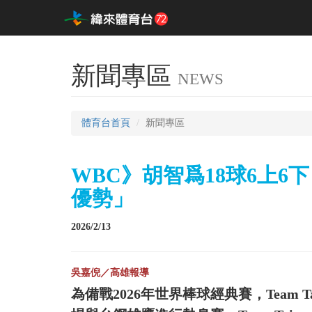
新聞專區
NEWS
體育台首頁
新聞專區
WBC》胡智爲18球6上6
優勢」
2026/2/13
吳嘉倪／高雄報導
為備戰2026年世界棒球經典賽，Team 