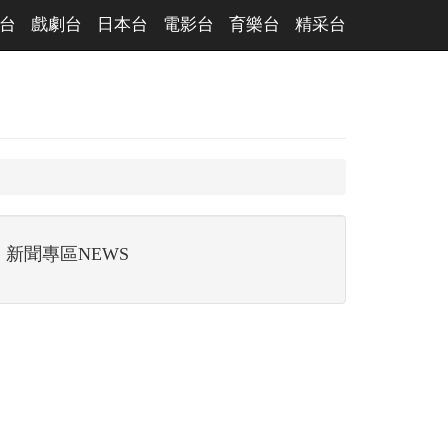
台
戲劇台
日本台
電影台
育樂台
精采台
新聞專區NEWS