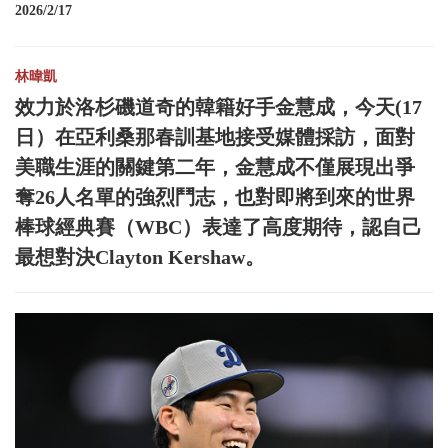
2026/2/17
林暐凱
效力於洛杉磯道奇的韓籍好手金慧成，今天(17
日）在亞利桑那春訓基地接受媒體採訪，面對
美職生涯的關鍵第二年，金慧成不僅展現出爭
奪26人名單的強烈鬥志，也對即將到來的世界
棒球經典賽（WBC）表達了高度期待，認自己
最想對決Clayton Kershaw。