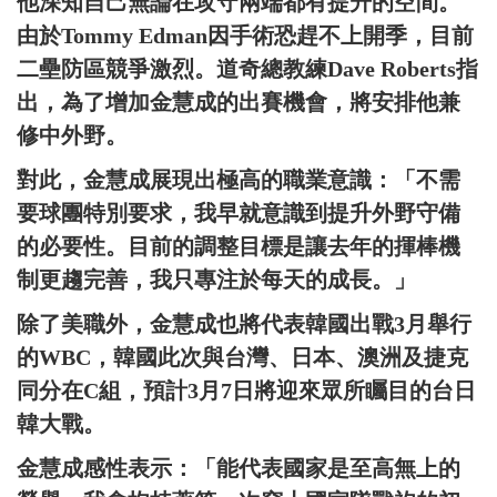
他深知自己無論在攻守兩端都有提升的空間。
由於Tommy Edman因手術恐趕不上開季，目前
二壘防區競爭激烈。道奇總教練Dave Roberts指
出，為了增加金慧成的出賽機會，將安排他兼
修中外野。
對此，金慧成展現出極高的職業意識：「不需
要球團特別要求，我早就意識到提升外野守備
的必要性。目前的調整目標是讓去年的揮棒機
制更趨完善，我只專注於每天的成長。」
除了美職外，金慧成也將代表韓國出戰3月舉行
的WBC，韓國此次與台灣、日本、澳洲及捷克
同分在C組，預計3月7日將迎來眾所矚目的台日
韓大戰。
金慧成感性表示：「能代表國家是至高無上的