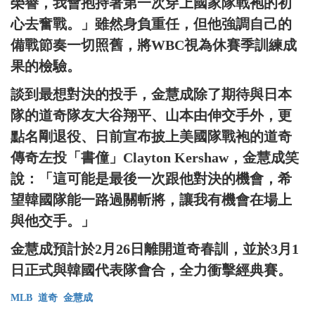
榮譽，我會抱持著第一次穿上國家隊戰袍的初
心去奮戰。」雖然身負重任，但他強調自己的
備戰節奏一切照舊，將WBC視為休賽季訓練成
果的檢驗。
談到最想對決的投手，金慧成除了期待與日本
隊的道奇隊友大谷翔平、山本由伸交手外，更
點名剛退役、日前宣布披上美國隊戰袍的道奇
傳奇左投「書僮」Clayton Kershaw，金慧成笑
說：「這可能是最後一次跟他對決的機會，希
望韓國隊能一路過關斬將，讓我有機會在場上
與他交手。」
金慧成預計於2月26日離開道奇春訓，並於3月1
日正式與韓國代表隊會合，全力衝擊經典賽。
MLB
道奇
金慧成