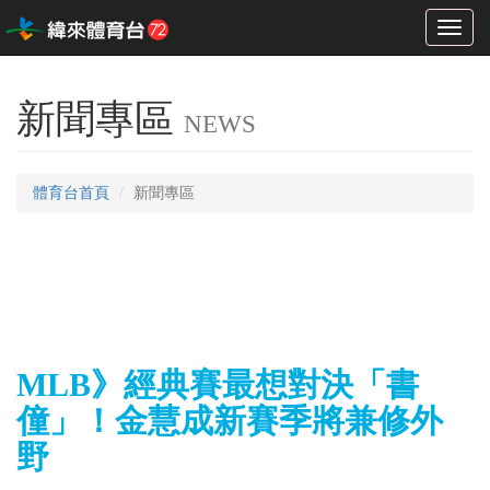
Toggl
naviga
新聞專區
NEWS
體育台首頁
新聞專區
MLB》經典賽最想對決「書
僮」！金慧成新賽季將兼修外
野