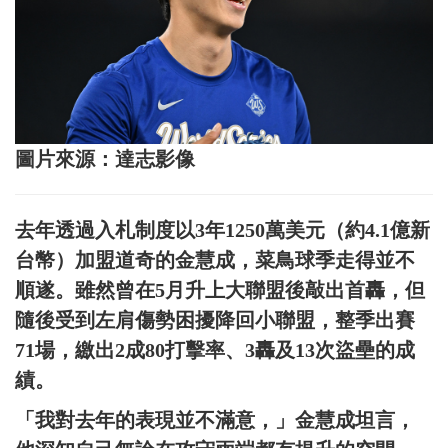
圖片來源：達志影像
去年透過入札制度以3年1250萬美元（約4.1億新
台幣）加盟道奇的金慧成，菜鳥球季走得並不
順遂。雖然曾在5月升上大聯盟後敲出首轟，但
隨後受到左肩傷勢困擾降回小聯盟，整季出賽
71場，繳出2成80打擊率、3轟及13次盜壘的成
績。
「我對去年的表現並不滿意，」金慧成坦言，