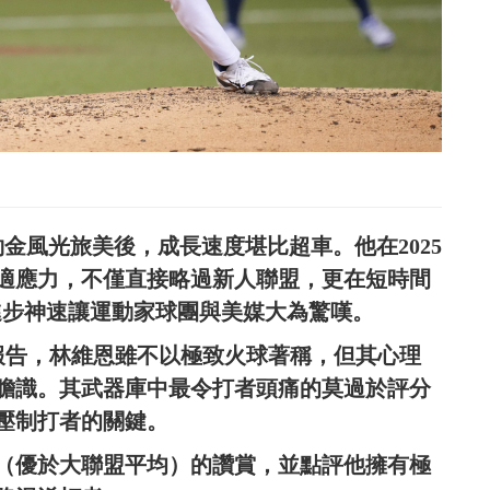
簽約金風光旅美後，成長速度堪比超車。他在2025
適應力，不僅直接略過新人聯盟，更在短時間
進步神速讓運動家球團與美媒大為驚嘆。
新的球探報告，林維恩雖不以極致火球著稱，但其心理
膽識。其武器庫中最令打者頭痛的莫過於評分
級壓制打者的關鍵。
分（優於大聯盟平均）的讚賞，並點評他擁有極