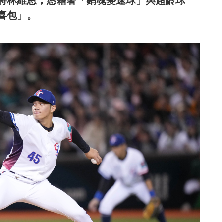
小將林維恩，憑藉著「銷魂變速球」與超齡球
喜包」。