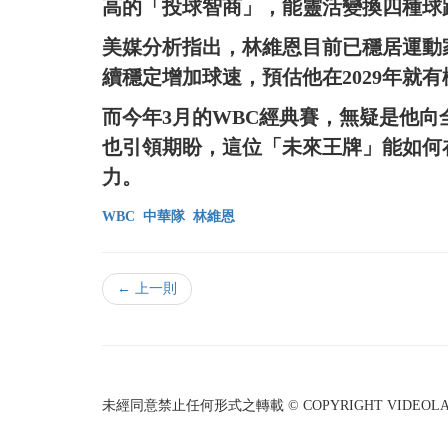
高的「投球智商」，能靈活變換四種球
美媒分析指出，林維恩目前已穩居運動
續穩定增加球速，預估他在2029年就
而今年3月的WBC經典賽，無疑是他
也引領期盼，這位「未來王牌」能如何
力。
WBC
中華隊
林維恩
← 上一則
未經同意禁止任何形式之轉載 © COPYRIGHT VIDEOLAND I