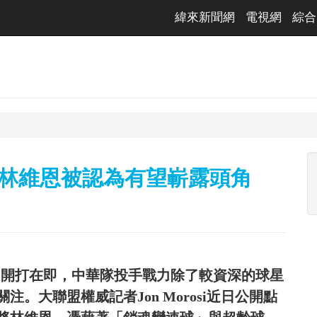
緯來新聞網
電視網
綜合
！林維恩被認為有望嶄露頭角
C）開打在即，中華隊投手戰力除了較資深的球星
。大聯盟權威記者Jon Morosi近日公開點