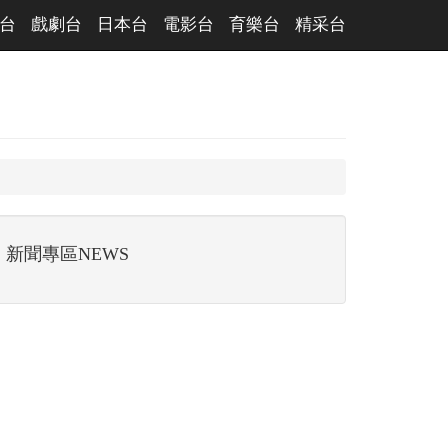
台
戲劇台
日本台
電影台
育樂台
精采台
新聞專區NEWS