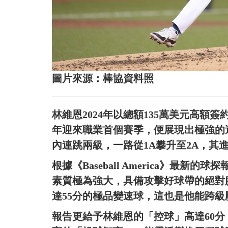
圖片來源：棒協資料照
林維恩2024年以總額135萬美元高額
年迎來職業首個賽季，便展現出極強的
內連跳兩級，一路從1A攀升至2A，其
根據《Baseball America》最
素質極為強大，具備攻擊好球帶的絕對
達55分的極品變速球，這也是他能跨
報告更給予林維恩的「控球」高達60