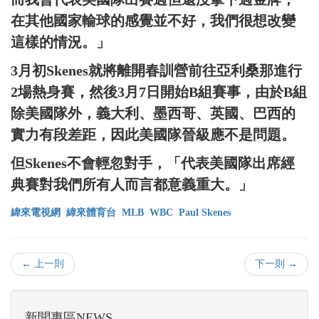
在其他國家輸球的感覺並不好，我們很想改變
這樣的情況。」
3月初Skenes就將離開春訓營前往亞利桑那進行
2場熱身賽，然後3月7日開始B組賽事，由於B組
除美國隊外，義大利、墨西哥、英國、巴西的
實力有段差距，因此美國隊晉級應不是問題。
但Skenes不會輕忽對手，「代表美國隊出席經
典賽對我們所有人而言都意義重大。」
緯來電視網
緯來體育台
MLB
WBC
Paul Skenes
← 上一則
下一則 →
新聞專區NEWS