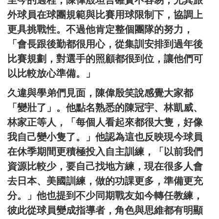
外球員在球團規範與比賽用球限制下，協調上
更具挑戰性。不過他肯定整個團隊的努力，
「會長跟後勤都很用心，從集訓安排到過年後
比賽規劃，對選手的照顧都很到位，讓他們可
以比較放心準備。」
久違與學弟們見面，陳偉殷笑說感覺大家都
「變壯了」。他點名熟悉的陳冠宇、林凱威、
林家正等人，「每個人看起來都很大隻，好像
我自己變小隻了。」他認為這也反映現今球員
在休季期間更積極投入自主訓練，「以前我們
資源比較少，要自己找地方練，現在很多人會
去日本、美國訓練，做的功課更多，準備更充
分。」他也提到不少同期戰友如今轉任教練，
彼此從球員變成指導者，角色與思維都有明顯