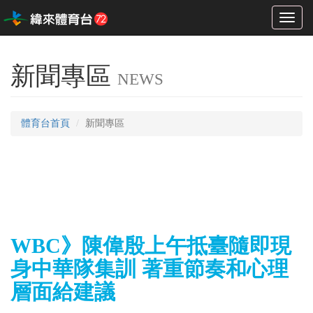
Toggl
naviga
新聞專區
NEWS
體育台首頁
新聞專區
WBC》陳偉殷上午抵臺隨即現
身中華隊集訓 著重節奏和心理
層面給建議