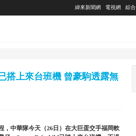
緯來新聞網
電視網
綜合
ild已搭上來台班機 曾豪駒透露無
賽程，中華隊今天（26日）在大巨蛋交手福岡軟