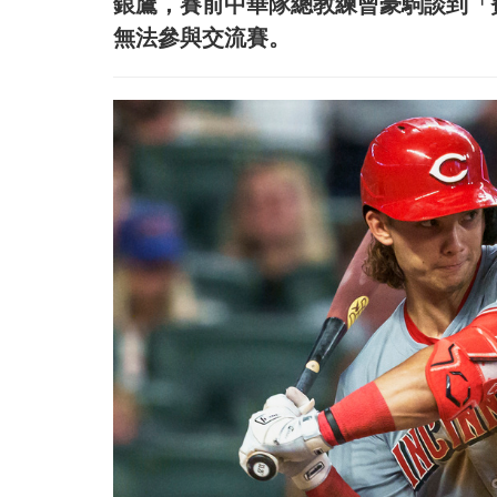
銀鷹，賽前中華隊總教練曾豪駒談到「費仔」S
無法參與交流賽。