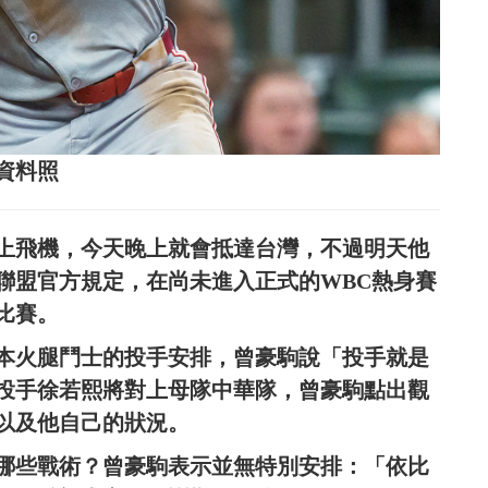
像資料照
d已經上飛機，今天晚上就會抵達台灣，不過明天他
聯盟官方規定，在尚未進入正式的WBC熱身賽
比賽。
本火腿鬥士的投手安排，曾豪駒說「投手就是
投手徐若熙將對上母隊中華隊，曾豪駒點出觀
以及他自己的狀況。
哪些戰術？曾豪駒表示並無特別安排：「依比