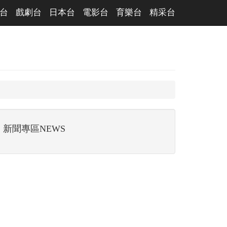
台
戲劇台
日本台
電影台
育樂台
精采台
新聞專區NEWS