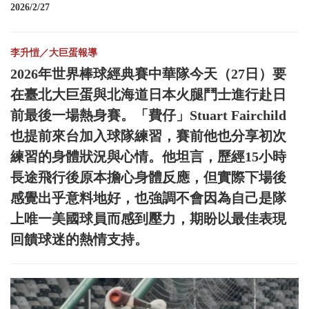
2026/2/27
李升愷／大巨蛋報導
2026年世界棒球經典賽中華隊今天（27日）要
在臺北大巨蛋與北海道日本火腿鬥士進行赴日
前最後一場熱身賽。「費仔」Stuart Fairchild
也提前來台加入球隊練習，賽前他也分享初次
練習的身體狀況與心情。他坦言，歷經15小時
長途飛行後原本擔心身體反應，但實際下場後
感覺出乎意料地好，也強調不會因為自己是隊
上唯一美國球員而感到壓力，期盼以最佳表現
回饋球迷的熱情支持。