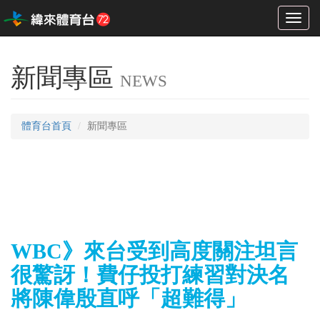
Toggl
naviga
新聞專區
NEWS
體育台首頁
新聞專區
WBC》來台受到高度關注坦言
很驚訝！費仔投打練習對決名
將陳偉殷直呼「超難得」