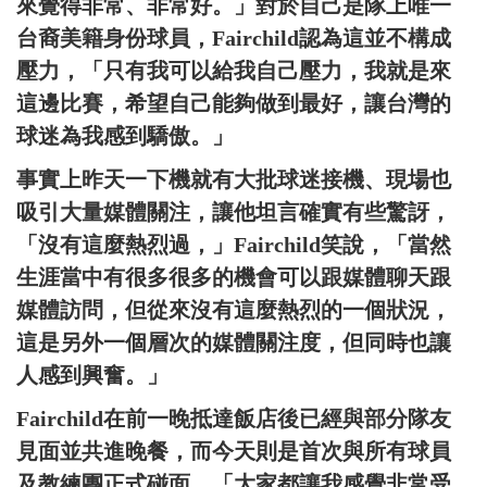
來覺得非常、非常好。」對於自己是隊上唯一
台裔美籍身份球員，Fairchild認為這並不構成
壓力，「只有我可以給我自己壓力，我就是來
這邊比賽，希望自己能夠做到最好，讓台灣的
球迷為我感到驕傲。」
事實上昨天一下機就有大批球迷接機、現場也
吸引大量媒體關注，讓他坦言確實有些驚訝，
「沒有這麼熱烈過，」Fairchild笑說，「當然
生涯當中有很多很多的機會可以跟媒體聊天跟
媒體訪問，但從來沒有這麼熱烈的一個狀況，
這是另外一個層次的媒體關注度，但同時也讓
人感到興奮。」
Fairchild在前一晚抵達飯店後已經與部分隊友
見面並共進晚餐，而今天則是首次與所有球員
及教練團正式碰面，「大家都讓我感覺非常受