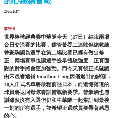
的心繼續奮戰
2026/2/27
李升愷
世界棒球經典賽中華隊今天（27日）結束兩場
台日交流賽的比賽，儘管苦吞二連敗但總教練
曾豪駒認為選手在第二場比賽已經有做出修
正，兩場賽事也讓選手提早體驗強度，正賽面
對的對手將會更加強勁。而今天賽後正式確認
由宋晟睿遞補Jonathon Long因傷退出的缺額，
30人正式名單將啟程前往日本，而遺憾落選的
球員將返回母隊春訓備戰新賽季。曾豪駒也感
謝雖然沒有入選但仍和中華隊一起集訓到最後
一刻的所有選手，並希望正選球員要帶著感恩
的心。