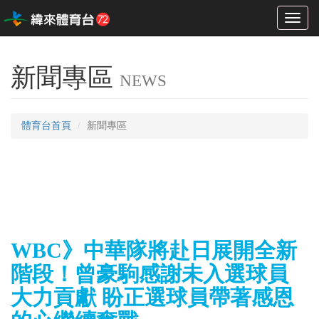
Toggl
naviga
新聞專區
NEWS
體育台首頁
新聞專區
WBC》中華隊將赴日展開全新
階段！曾豪駒感謝未入選球員
大力貢獻 盼正選球員帶著感恩