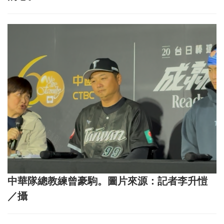
中華隊總教練曾豪駒。圖片來源：記者李升愷
／攝