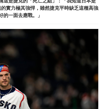
er笑稱這是捷克的「死亡之組」：「我知道日本是
這組的實力極其強悍，雖然捷克平時缺乏這種高強
好的一面去應戰。」