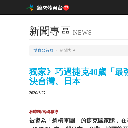
新聞專區
NEWS
體育台首頁
新聞專區
獨家》巧遇捷克40歲「最強消
決台灣、日本
2026/2/27
林暐凱/宮崎報導
被譽為「斜槓軍團」的捷克國家隊，在即