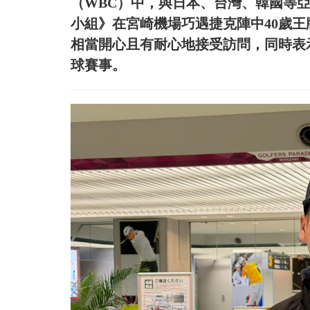
（WBC）中，與日本、台灣、韓國等亞
小組》在宮崎機場巧遇捷克陣中40歲王牌投手Ma
相當開心且有耐心地接受訪問，同時表
球賽事。