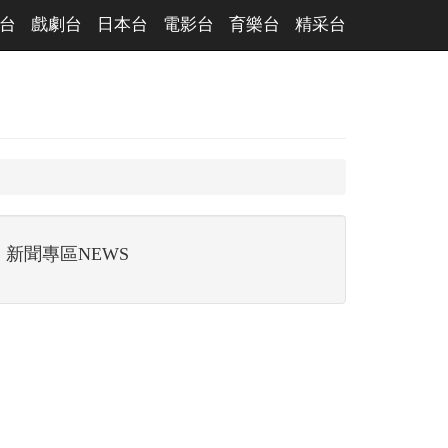
台
戲劇台
日本台
電影台
育樂台
精采台
新聞專區NEWS