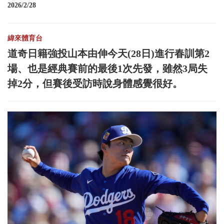
2026/2/28
緯來體育台
道奇日籍強投山本由伸今天(28日)進行春訓第2
場、也是經典賽前的最後1次先發，雖然3局失
掉2分，但賽後受訪時說身體感覺很好。