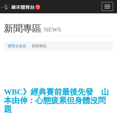
Toggl
naviga
新聞專區
NEWS
體育台首頁
新聞專區
WBC》經典賽前最後先發 山
本由伸：心態疲累但身體沒問
題