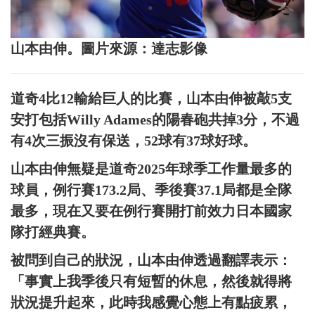
山本由伸。圖片來源：達志影像
道奇4比12輸給巨人的比賽，山本由伸被敲5支
安打包括Willy Adames的陽春砲共掉3分，不過
有4次三振沒有保送，52球有37球好球。
山本由伸無疑是道奇2025年球季工作量最多的
球員，例行賽173.2局、季後賽37.1局都是全隊
最多，現在又要在例行賽開打前效力日本國家
隊打經典賽。
被問到自己的狀況，山本由伸透過翻譯表示：
「事實上我季後只有短暫的休息，然後就得將
狀況提升起來，此時我感覺心態上有點疲累，