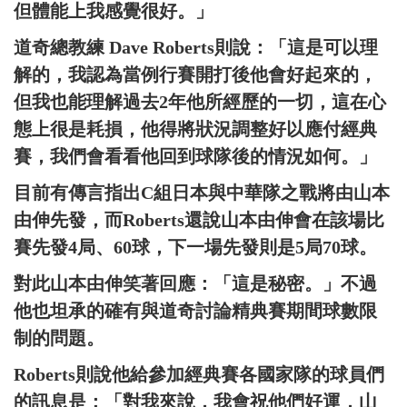
但體能上我感覺很好。」
道奇總教練 Dave Roberts則說：「這是可以理
解的，我認為當例行賽開打後他會好起來的，
但我也能理解過去2年他所經歷的一切，這在心
態上很是耗損，他得將狀況調整好以應付經典
賽，我們會看看他回到球隊後的情況如何。」
目前有傳言指出C組日本與中華隊之戰將由山本
由伸先發，而Roberts還說山本由伸會在該場比
賽先發4局、60球，下一場先發則是5局70球。
對此山本由伸笑著回應：「這是秘密。」不過
他也坦承的確有與道奇討論精典賽期間球數限
制的問題。
Roberts則說他給參加經典賽各國家隊的球員們
的訊息是：「對我來說，我會祝他們好運，山