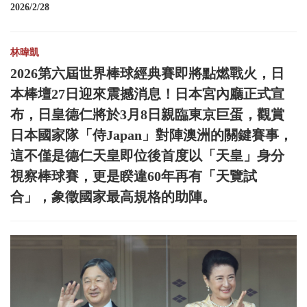
2026/2/28
林暐凱
2026第六屆世界棒球經典賽即將點燃戰火，日
本棒壇27日迎來震撼消息！日本宮內廳正式宣
布，日皇德仁將於3月8日親臨東京巨蛋，觀賞
日本國家隊「侍Japan」對陣澳洲的關鍵賽事，
這不僅是德仁天皇即位後首度以「天皇」身分
視察棒球賽，更是睽違60年再有「天覽試
合」，象徵國家最高規格的助陣。