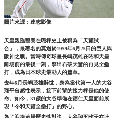
圖片來源：達志影像
天皇親臨觀賽在職棒史上被稱為「天覽試
合」，最著名的莫過於1959年6月25日的巨人與
阪神之戰。當時傳奇球星長嶋茂雄在昭和天皇
離場前的最後一刻，擊出石破天驚的再見全壘
打，成為日本球史最動人的篇章。
去年6月長嶋茂雄辭世，身為當代第一人的大谷
翔平曾感性表示，接下前輩的接力棒是他的使
命。如今，31歲的大谷準備在德仁天皇面前展
現「令和天覽全壘打」的野心。
為了迎接這場歷史性對決，大谷翔平昨天在壯