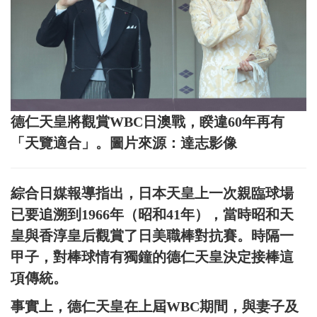
德仁天皇將觀賞WBC日澳戰，睽違60年再有
「天覽適合」。圖片來源：達志影像
綜合日媒報導指出，日本天皇上一次親臨球場
已要追溯到1966年（昭和41年），當時昭和天
皇與香淳皇后觀賞了日美職棒對抗賽。時隔一
甲子，對棒球情有獨鐘的德仁天皇決定接棒這
項傳統。
事實上，德仁天皇在上屆WBC期間，與妻子及