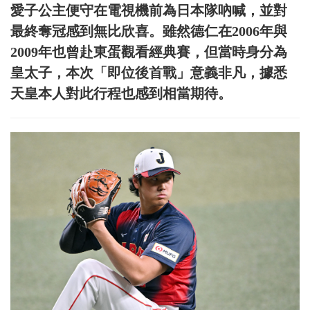
愛子公主便守在電視機前為日本隊吶喊，並對
最終奪冠感到無比欣喜。雖然德仁在2006年與
2009年也曾赴東蛋觀看經典賽，但當時身分為
皇太子，本次「即位後首戰」意義非凡，據悉
天皇本人對此行程也感到相當期待。