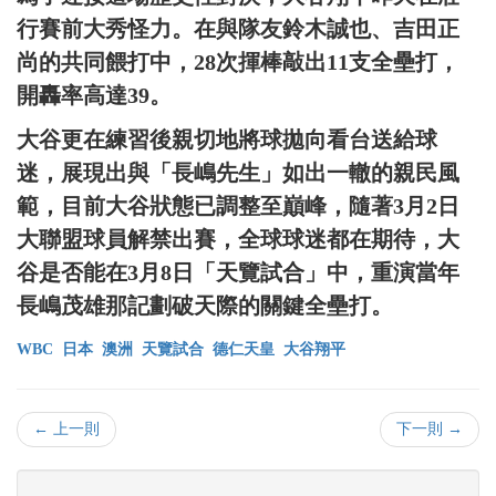
行賽前大秀怪力。在與隊友鈴木誠也、吉田正
尚的共同餵打中，28次揮棒敲出11支全壘打，
開轟率高達39。
大谷更在練習後親切地將球拋向看台送給球
迷，展現出與「長嶋先生」如出一轍的親民風
範，目前大谷狀態已調整至巔峰，隨著3月2日
大聯盟球員解禁出賽，全球球迷都在期待，大
谷是否能在3月8日「天覽試合」中，重演當年
長嶋茂雄那記劃破天際的關鍵全壘打。
WBC
日本
澳洲
天覽試合
德仁天皇
大谷翔平
← 上一則
下一則 →