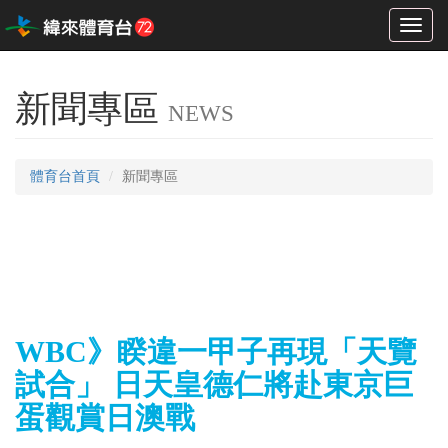
Toggl
naviga
新聞專區
NEWS
體育台首頁
新聞專區
WBC》睽違一甲子再現「天覽
試合」 日天皇德仁將赴東京巨
蛋觀賞日澳戰