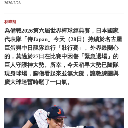
2026/2/28
林暐凱
為備戰2026第六屆世界棒球經典賽，日本國家
代表隊「侍Japan」今天（28日）持續於名古屋
巨蛋與中日龍隊進行「壯行賽」。外界最關心
的，莫過於27日在比賽中因傷「緊急退場」的
巨人守護神大勢。所幸，今天稍早大勢已隨隊
現身球場，腳傷看起來並無大礙，讓教練團與
廣大球迷暫時鬆了一口氣。