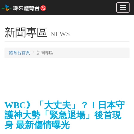
Toggl
naviga
新聞專區
NEWS
體育台首頁
新聞專區
WBC》「大丈夫」？！日本守
護神大勢「緊急退場」後首現
身 最新傷情曝光