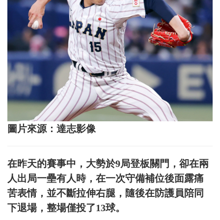
圖片來源：達志影像
在昨天的賽事中，大勢於9局登板關門，卻在兩
人出局一壘有人時，在一次守備補位後面露痛
苦表情，並不斷拉伸右腿，隨後在防護員陪同
下退場，整場僅投了13球。