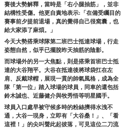
賽後大勢解釋，當時是「右小腿抽筋」，並非
結構性受傷。他更自責地表示:「在備受矚目的
賽事前夕提前退場，真的覺得自己很窩囊，也
給大家添了麻煩。」
今天大勢搭乘球隊第二班巴士抵達球場，行走
姿態自然，似乎已擺脫昨天抽筋的陰影。
而球場外的另一大焦點，則是搭乘首班巴士抵
達的大谷翔平。大谷在抵達後將球袋扛在左
肩、反戴球帽，展現一貫的帥氣風格，成為全
隊「第一位」踏入球場的球員，同車的還包括
鈴木誠也、近藤健介與牧秀悟等明星國手。
球員入口處早被守候多時的粉絲擠得水洩不
通，大谷一現身，立即有「大谷桑！」、「看
這裡！」的尖叫聲此起彼落，可見這位二刀流