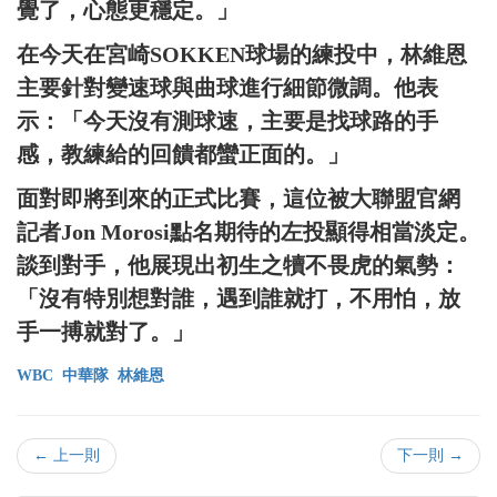
覺了，心態更穩定。」
在今天在宮崎SOKKEN球場的練投中，林維恩
主要針對變速球與曲球進行細節微調。他表
示：「今天沒有測球速，主要是找球路的手
感，教練給的回饋都蠻正面的。」
面對即將到來的正式比賽，這位被大聯盟官網
記者Jon Morosi點名期待的左投顯得相當淡定。
談到對手，他展現出初生之犢不畏虎的氣勢：
「沒有特別想對誰，遇到誰就打，不用怕，放
手一搏就對了。」
WBC
中華隊
林維恩
← 上一則
下一則 →