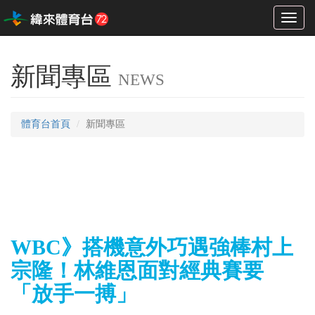
Toggl
naviga
新聞專區
NEWS
體育台首頁
新聞專區
WBC》搭機意外巧遇強棒村上
宗隆！林維恩面對經典賽要
「放手一搏」