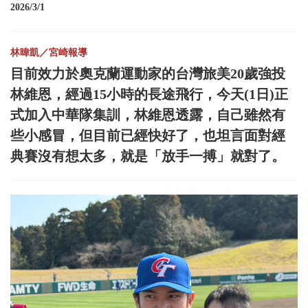
2026/3/1
林暐凱／宮崎報導
目前效力於奧克蘭運動家的台灣旅美20歲強投
林維恩，經過15小時的長途飛行，今天(1日)正
式加入中華隊集訓，林維恩透露，自己雖然有
些小感冒，但目前已經快好了，也坦言面對經
典賽沒有想太多，就是「放手一搏」就對了。