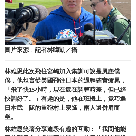
圖片來源：記者林暐凱／攝
林維恩此次飛往宮崎加入集訓可說是風塵僕
僕，他坦言從美國飛往日本的過程確實疲累，
「飛了快15小時，現在還在調整時差，但已經
快調好了。」有趣的是，他在班機上，竟巧遇
日本武士隊的重砲村上宗隆，兩人還併肩而
坐。
林維恩笑著分享這段有趣的互動：「我問他能