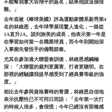
不能幫我拿大谷翔平的簽名，結果他說這個很
難。」
去年底被《棒球美國》評為運動家體系新秀第4
名的林維恩，去年球季展現驚人進化，一路從
1A直升2A。談到旅美的成長，他表示第一年是
在學習如何當一名職業球員，而今年則開始深
入掌握先發投手的備戰節奏。
尤其在參加過大聯盟春訓後，林維恩感觸極
深：「大聯盟的裁判更厲害、打者更聰明。在
那裡的經驗讓我提早感受到了經典賽等級的強
度。」
相比去年參與資格賽時的青澀，林維恩自信地
表示抗壓性已不可同日而語：「去年第一次打
的時候人很多，會很慌；今年已經沒有那種感