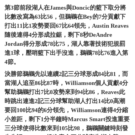
第3節前段湖人在James與Doncic的籃下取分將
比數改寫為63比56，但鵜鶘在Bey的7分貢獻下
打出11比1攻勢要回67比64領先，Austin Reaves
隨後連得4分形成拉鋸，剩下8秒DeAndre
Jordan得分形成78比75，湖人靠著技術犯規罰
進1球，壓哨籃下出手沒進，鵜鶘78比76進入第
4節。
決勝節鵜鶘先以連續2記三分球形成84比81，而
當湖人追至86比87時，Williamson個人貢獻4分
幫助鵜鶘打出7比0攻勢來到94比86，Reaves此
時跳出連進2記三分球幫助湖人打出14比0高潮
要回100比94的6分領先，Williamson連得4分縮
小差距，剩下1分半鐘時Marcus Smart投進重要
三分球使得比數來到105比98，鵜鶘關鍵時刻發