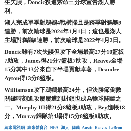
生失誤，Doncic投進索命三分球宣告湖人勝
利。
湖人完成單季對鵜鶘4戰橫掃且是跨季對鵜鶘9
連勝，前次輸球是2024年1月1日；這也是湖人
主場對鵜鶘8連勝，前次輸球是2022年4月2日。
Doncic雖有7次失誤但攻下全場最高27分10籃板
7助攻，James得21分7籃板7助攻，Reaves全場
15分其中13分來自下半場貢獻卓著，Deandre
Ayton得13分8籃板。
Williamson攻下鵜鶘最高24分，但決勝節倒數
關鍵時刻進攻屢屢遭到封鎖也成為輸球關鍵之
一。Murphy III得21分8籃板4助攻，Bey進帳18
分，Murray歸隊第4場得15分8籃板8助攻。
緯來電視網
緯來體育台
NBA
湖人
鵜鶘
Austin Reaves
LeBron