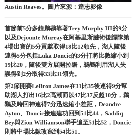
Austin Reaves。圖片來源：達志影像
首節前5分多鐘鵜鶘靠著Trey Murphy III的9分
以及Dejounte Murray在阿基里斯腱術後歸隊第
4場出賽的5分貢獻取得18比12領先，湖人隨後
連得5分包括Luka Doncic的3分打將比數縮小到
19比20，隨後雙方展開拉鋸，鵜鶘利用湖人失
誤得到2分取得33比31領先。
第2節開賽LeBron James在31比35後連得9分幫
助湖人打出16比2高潮而以47比37反超10分，鵜
鶘及時回神連得7分迅速縮小差距，Deandre
Ayton、Doncic接連建功回到51比44，Saddiq
Bey與Zion Williamson聯手追至51比52，Doncic
則將中場比數改寫到54比51。