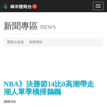
Toggl
naviga
新聞專區
NEWS
體育台首頁
新聞專區
NBA》決勝節14比0高潮帶走
湖人單季橫掃鵜鶘
2026/3/4