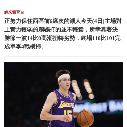
緯來體育台
正努力保住西區前6席次的湖人今天(4日)主場對
上實力較弱的鵜鶘打的並不輕鬆，所幸靠著決
勝節一波14比0高潮扭轉劣勢，終場110比101完
成單季4戰橫掃。