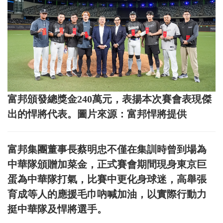
富邦頒發總獎金240萬元，表揚本次賽會表現傑
出的悍將代表。圖片來源：富邦悍將提供
富邦集團董事長蔡明忠不僅在集訓時曾到場為
中華隊頒贈加菜金，正式賽會期間現身東京巨
蛋為中華隊打氣，比賽中更化身球迷，高舉張
育成等人的應援毛巾吶喊加油，以實際行動力
挺中華隊及悍將選手。