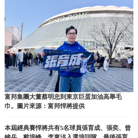
富邦集團大董蔡明忠到東京巨蛋加油高舉毛
巾。圖片來源：富邦悍將提供
本屆經典賽悍將共有5名球員張育成、張奕、曾
峻岳、戴培峰、李東洺入選培訓隊，最後張育