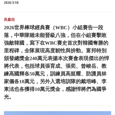
2026/3/10
吳嘉倪
2026世界棒球經典賽（WBC）小組賽告一段
落，中華隊雖未能晉級八強，但在小組賽擊敗
強敵韓國，寫下在WBC賽史首次對韓國奪勝的
里程碑，全隊展現高度韌性與拚勁。富邦特別
頒發總獎金240萬元表揚本次賽會表現傑出的悍
將代表，包括球員張育成、張奕、曾峻岳、教
練高國輝各50萬元，訓練員高挺耀、防護員林
家儀各10萬元，另外入選培訓隊的戴培峰、李
東洺也各獲得10萬元獎金，感謝悍將們為國爭
光。