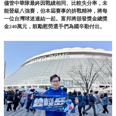
儘管中華隊最終因戰績相同、比較失分率，未
能晉級八強賽，但本屆賽事的拚戰精神，將每
一位台灣球迷連結一起。富邦將頒發獎金總獎
金240萬元，鼓勵慰勞選手們為國辛勤付出。