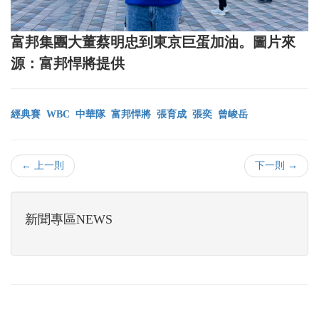
富邦集團大董蔡明忠到東京巨蛋加油。圖片來
源：富邦悍將提供
經典賽
WBC
中華隊
富邦悍將
張育成
張奕
曾峻岳
← 上一則
下一則 →
新聞專區NEWS