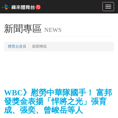
Toggl
naviga
新聞專區
NEWS
體育台首頁
新聞專區
WBC》慰勞中華隊國手！ 富邦
發獎金表揚「悍將之光」張育
成、張奕、曾峻岳等人