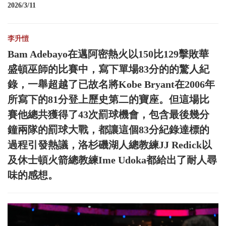
2026/3/11
李升愷
Bam Adebayo在邁阿密熱火以150比129擊敗華
盛頓巫師的比賽中，寫下單場83分的的驚人紀
錄，一舉超越了已故名將Kobe Bryant在2006年
所寫下的81分登上歷史第二的寶座。但這場比
賽他總共獲得了43次罰球機會，包含最後幾分
鐘兩隊的罰球大戰，都讓這個83分紀錄達標的
過程引發熱議，洛杉磯湖人總教練JJ Redick以
及休士頓火箭總教練Ime Udoka都給出了耐人尋
味的感想。