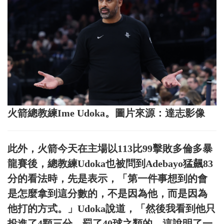
火箭總教練Ime Udoka。圖片來源：達志影像
此外，火箭今天在主場以113比99擊敗多倫多暴
龍賽後，總教練Udoka也被問到Adebayo猛飆83
分的看法時，先是表示，「第一件事想到的會
是怎麼拿到這分數的，不是因為他，而是因為
他打的方式。」Udoka說道，「然後我看到他只
投進了4顆三分、罰了40球之類的，這說明了一