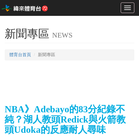
Toggl
naviga
新聞專區
NEWS
體育台首頁
新聞專區
NBA》Adebayo的83分紀錄不
純？湖人教頭Redick與火箭教
頭Udoka的反應耐人尋味