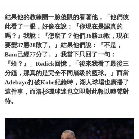
結果他的教練團一臉傻眼的看著他，「他們彼
此看了一眼，好像在說：『你現在是認真的
嗎？』我說：『怎麼了？他們36勝28敗，現在
要變37勝28敗了。』結果他們說：『不是，
Bam已經77分了。』我當下只回了一句：
『蛤？』」Redick回憶，「後來我看了最後三
分鐘，那真的是完全不同層級的籃球。」而當
Adebayo打破Kobe紀錄時，湖人球場也廣播了
這件事，而洛杉磯球迷也立即對此報以噓聲對
待。