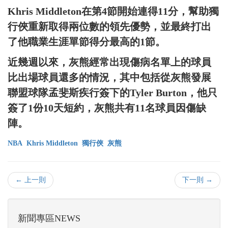
Khris Middleton在第4節開始連得11分，幫助獨
行俠重新取得兩位數的領先優勢，並最終打出
了他職業生涯單節得分最高的1節。
近幾週以來，灰熊經常出現傷病名單上的球員
比出場球員還多的情況，其中包括從灰熊發展
聯盟球隊孟斐斯疾行簽下的Tyler Burton，他只
簽了1份10天短約，灰熊共有11名球員因傷缺
陣。
NBA
Khris Middleton
獨行俠
灰熊
← 上一則
下一則 →
新聞專區NEWS