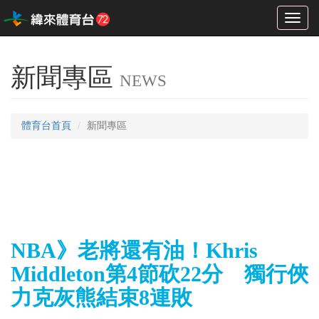
Toggl
naviga
新聞專區
NEWS
體育台首頁
新聞專區
NBA》老將還有油！Khris
Middleton第4節砍22分 獨行俠
力克灰熊結束8連敗