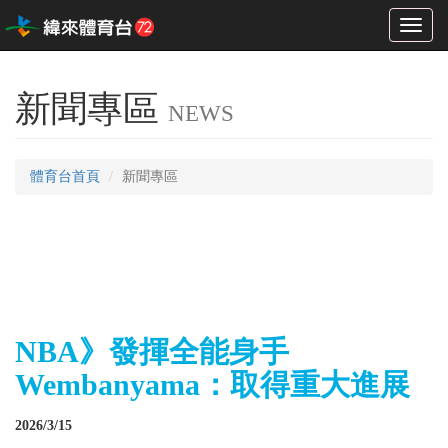
Toggl
naviga
新聞專區
NEWS
體育台首頁
新聞專區
NBA》發揮全能身手
Wembanyama：取得重大進展
2026/3/15