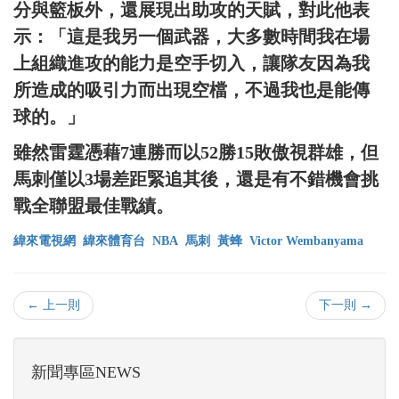
分與籃板外，還展現出助攻的天賦，對此他表
示：「這是我另一個武器，大多數時間我在場
上組織進攻的能力是空手切入，讓隊友因為我
所造成的吸引力而出現空檔，不過我也是能傳
球的。」
雖然雷霆憑藉7連勝而以52勝15敗傲視群雄，但
馬刺僅以3場差距緊追其後，還是有不錯機會挑
戰全聯盟最佳戰績。
緯來電視網
緯來體育台
NBA
馬刺
黃蜂
Victor Wembanyama
← 上一則
下一則 →
新聞專區NEWS