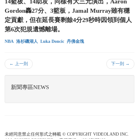
14籃板、14助攻，同樣有大三元演出，Aaron
Gordon轟27分、3籃板，Jamal Murray雖有穩
定貢獻，但在延長賽剩餘4分29秒時因領到個人
第6次犯規遺憾離場。
NBA
洛杉磯湖人
Luka Doncic
丹佛金塊
← 上一則
下一則 →
新聞專區NEWS
未經同意禁止任何形式之轉載 © COPYRIGHT VIDEOLAND INC.