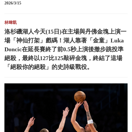
2026/3/15
林暐凱
洛杉磯湖人今天(15日)在主場與丹佛金塊上演一
場「神仙打架」戲碼！湖人靠著「金童」Luka
Doncic在延長賽終了前0.5秒上演後撤步跳投準
絕殺，最終以127比125敲碎金塊，終結了這場
「絕殺你的絕殺」的史詩級戰役。