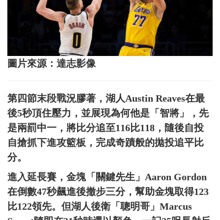
圖片來源：達志影像
第四節末段戰況膠著，湖人Austin Reaves在最
後5秒頂住壓力，並展現為何他是「智將」，先
是兩罰中一，將比分追至116比118，隨後自投
自搶抓下進攻籃板，完成奇蹟般的拋投追平比
分。
進入延長賽，金塊「關鍵先生」Aaron Gordon
在倒數47秒飆進後撤步三分，幫助金塊取得123
比122領先。但湖人後衛「聰明哥」Marcus