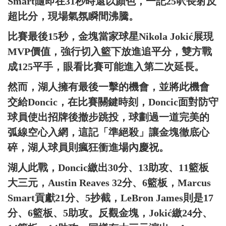
Smart隨即在31秒時還以顏色，一記25呎長射反
超比分，現場氣氛瞬間沸騰。
比賽最後15秒，金塊當家球星Nikola Jokić展現
MVP價值，強行切入籃下放進追平分，雙方戰
成125平手，眼看比賽可能進入第二次延長。
然而，湖人擁有最後一擊的機會，並將此機會
交給Doncic，在比賽關鍵時刻，Doncic面對防守
球員使出招牌後撤步跳投，球劃過一道完美的
弧線空心入網，這記「準絕殺」讓金塊徹底心
碎，湖人球員則瘋狂衝進場內慶祝。
湖人此戰，Doncic繳出30分、13助攻、11籃板
大三元，Austin Reaves 32分、6籃板，Marcus
Smart貢獻21分、5抄截，LeBron James則是17
分、6籃板、5助攻。反觀金塊，Jokić繳24分、