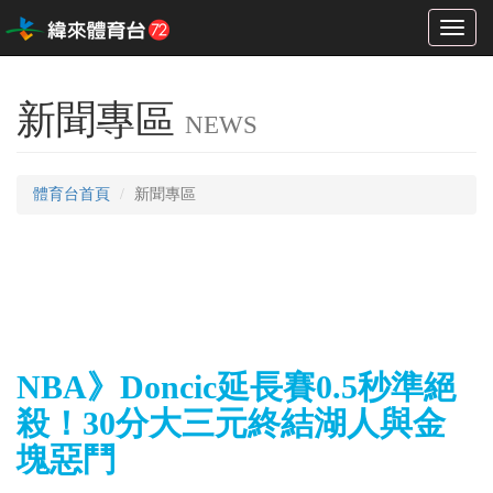
Toggl
naviga
新聞專區
NEWS
體育台首頁
新聞專區
NBA》Doncic延長賽0.5秒準絕
殺！30分大三元終結湖人與金
塊惡鬥