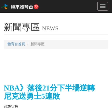
Toggl
naviga
新聞專區
NEWS
體育台首頁
新聞專區
NBA》落後21分下半場逆轉
尼克送勇士5連敗
2026/3/16