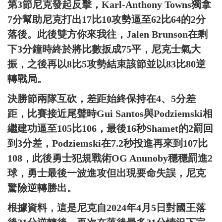
第3節尼克發起反擊，Karl-Anthony Towns獨拿
7分幫助尼克打出17比10攻勢逼至62比64的2分
落後。此後雙方你來我往，Jalen Brunson在剩
下3分鐘時終於將比數扳成75平，尼克士氣大
振，之後再以8比5攻勢結束該節並以83比80逆
轉戰局。
決勝節兩隊互砍，差距始終保持在4、5分差
距，比賽接近尾聲時Gui Santos與Podziemski相
繼建功逼至105比106，最後16秒Shamet的2罰回
到3分差，Podziemski在7.2秒投進再來到107比
108，此後勇士犯規戰術OG Anunoby穩穩罰進2
球，勇士最後一波進攻但出現要命失誤，尼克
驚險逆轉勝出。
根據資料，這是尼克自2024年4月5日對國王落