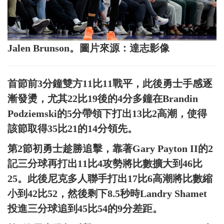
Jalen Brunson。圖片來源：達志影像
首節前3分鐘雙方11比11戰平，此後勇士手感逐
漸發燙，尤其22比19後的4分多鐘在Brandin
Podziemski的5分帶領下打出13比2高潮，使得
該節取得35比21的14分領先。
第2節初勇士趁勝追擊，靠著Gary Payton II的2
記三分球再打出11比4攻勢將比數擴大到46比
25。此後尼克多人聯手打出17比6高潮將比數縮
小到42比52，然後剩下8.5秒時Landry Shamet
投進三分球追到45比54的9分差距。