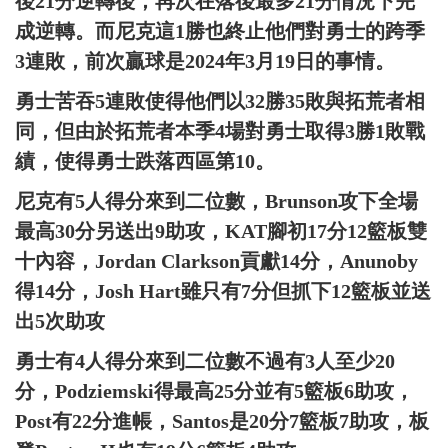
後21分逆轉後，再次在落後最多21分情況下完
成逆轉。而尼克這1勝也終止他們對勇士的跨季
3連敗，前次贏球是2024年3月19日的事情。
勇士苦吞5連敗使得他們以32勝35敗與拓荒者相
同，但由於拓荒者本季4場對勇士取得3勝1敗戰
績，使得勇士跌落西區第10。
尼克有5人得分來到二位數，Brunson攻下全場
最高30分另送出9助攻，KAT腳初17分12籃板雙
十內容，Jordan Clarkson貢獻14分，Anunoby
得14分，Josh Hart雖只有7分但抓下12籃板並送
出5次助攻
勇士有4人得分來到二位數不過有3人至少20
分，Podziemski得最高25分並有5籃板6助攻，
Post有22分進帳，Santos是20分7籃板7助攻，板