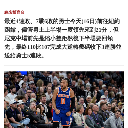
緯來體育台
最近4連敗、7戰6敗的勇士今天(16日)前往紐約
踢館，儘管勇士上半場一度領先來到21分，但
尼克中場前先是縮小差距然後下半場要回領
先，最終110比107完成大逆轉戲碼收下3連勝並
送給勇士5連敗。