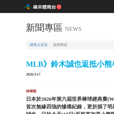
新聞專區
NEWS
體育台首頁
新聞專區
MLB》鈴木誠也返抵小
2026/3/17
林暐凱
日本於2026年第六屆世界棒球經典賽(
首次無緣四強的慘痛紀錄，更折損了明