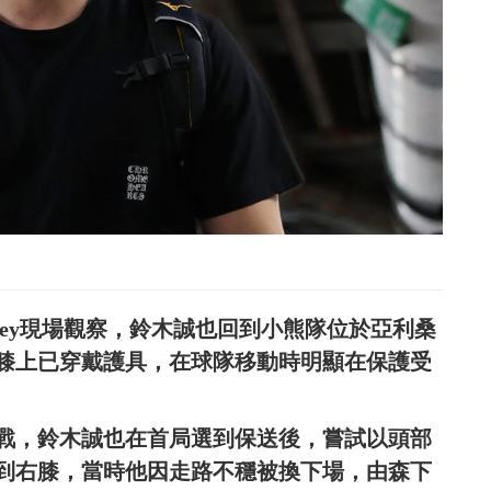
ck Mooney現場觀察，鈴木誠也回到小熊隊位於亞利桑
膝上已穿戴護具，在球隊移動時明顯在保護受
大戰，鈴木誠也在首局選到保送後，嘗試以頭部
到右膝，當時他因走路不穩被換下場，由森下