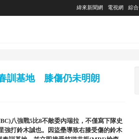
緯來新聞網
電視網
綜合
熊春訓基地 膝傷仍未明朗
WBC)八強戰5比8不敵委內瑞拉，不僅寫下隊史
星強打鈴木誠也。因盜壘導致右膝受傷的鈴木