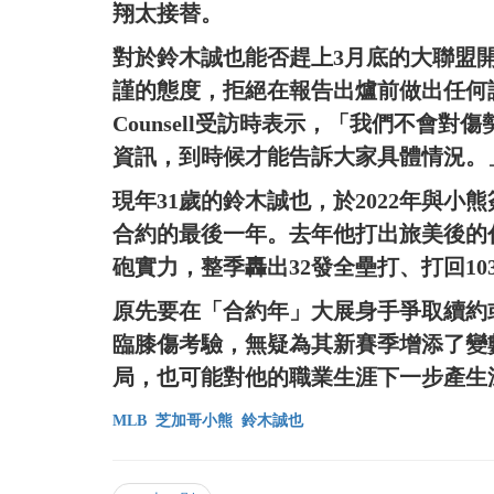
翔太接替。
對於鈴木誠也能否趕上3月底的大聯盟開幕戰，
謹的態度，拒絕在報告出爐前做出任何
Counsell受訪時表示，「我們不會
資訊，到時候才能告訴大家具體情況。
現年31歲的鈴木誠也，於2022年與小熊
合約的最後一年。去年他打出旅美後的
砲實力，整季轟出32發全壘打、打回103分打
原先要在「合約年」大展身手爭取續約
臨膝傷考驗，無疑為其新賽季增添了變
局，也可能對他的職業生涯下一步產生
MLB
芝加哥小熊
鈴木誠也