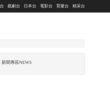
台
戲劇台
日本台
電影台
育樂台
精采台
新聞專區NEWS