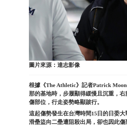
圖片來源：達志影像
根據《The Athletic》記者Patri
那的基地時，步履顯得緩慢且沉重，右
傷部位，行走姿勢略顯跛行。
這起傷勢發生在台灣時間15日的日委
滑壘盜向二壘遭阻殺出局，卻也因此傷