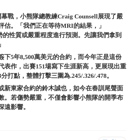
小熊隊總教練Craig Counsell展現了嚴
評估。「我們正在等待MRI的結果，」
對傷勢的性質或嚴重程度進行預測。先讓我們拿到
」
簽下5年8,500萬美元的合約，而今年正是這份
代表作，出賽151場寫下生涯新高，更展現出重
點，整體打擊三圍為.245/.326/.478。
或新東家合約的鈴木誠也，如今在春訓尾聲面
數。若傷勢嚴重，不僅會影響小熊隊的開季布
深遠影響。